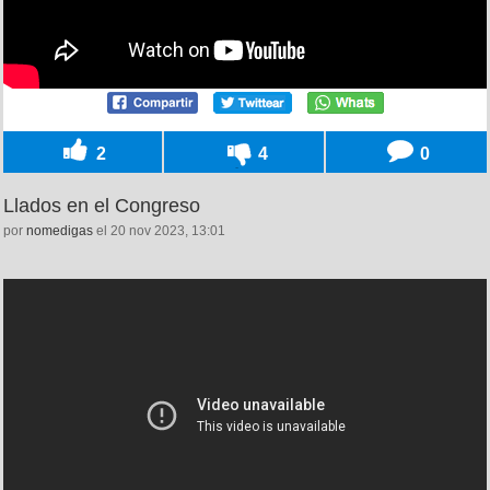
2
4
0
Llados en el Congreso
por
nomedigas
el 20 nov 2023, 13:01