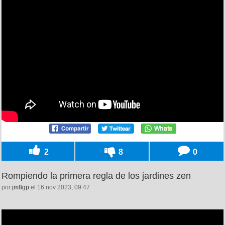
2
8
0
Rompiendo la primera regla de los jardines zen
por
jm8gp
el 16 nov 2023, 09:47