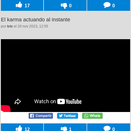
17
0
0
El karma actuando al instante
por
tete
el 20 nov 2023, 12:55
12
1
0