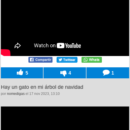
5
4
1
Hay un gato en mi árbol de navidad
por
nomedigas
el 17 nov 2023, 13:10