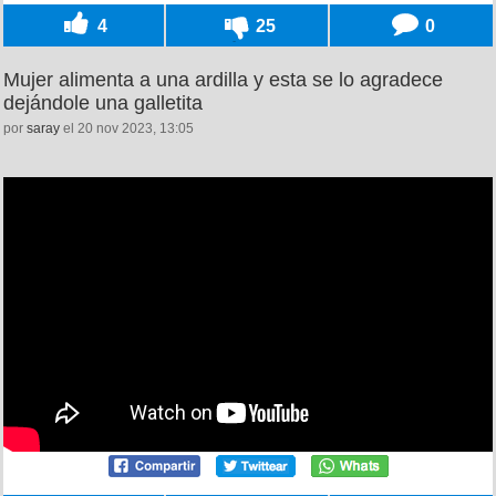
4
25
0
Mujer alimenta a una ardilla y esta se lo agradece
dejándole una galletita
por
saray
el 20 nov 2023, 13:05