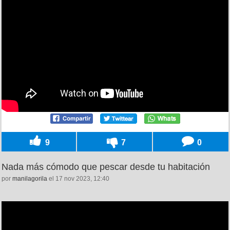
9
7
0
Nada más cómodo que pescar desde tu habitación
por
manilagorila
el 17 nov 2023, 12:40