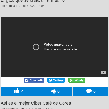
El gato que se creía un armadillo
por
argelia
el 20 nov 2023, 13:04
4
8
0
Así es el mejor Ciber Café de Corea
por
michaelbuble
el 20 nov 2023, 13:08