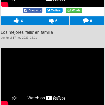
4
6
0
Los mejores 'fails' en familia
por
fer
el 17 nov 2023, 13:11