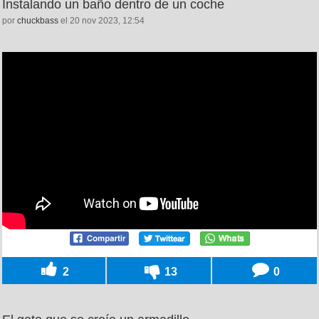
Instalando un baño dentro de un coche
por
chuckbass
el 20 nov 2023, 12:54
2
13
0