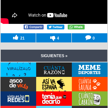
21
4
0
SIGUIENTES »