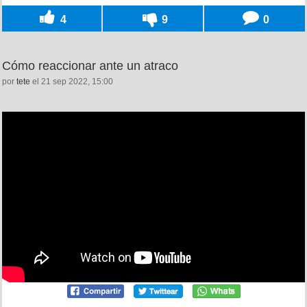
4
9
0
Cómo reaccionar ante un atraco
por
tete
el 21 sep 2022, 15:00