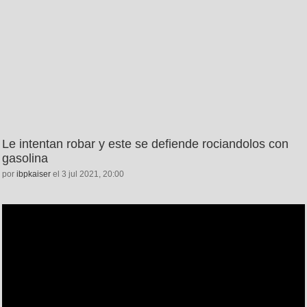
Le intentan robar y este se defiende rociandolos con
gasolina
por
ibpkaiser
el 3 jul 2021, 20:00