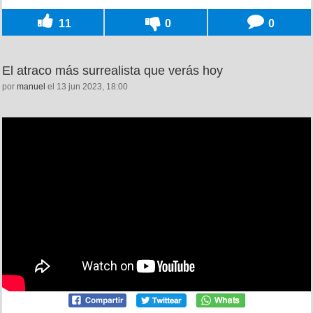
11
0
0
El atraco más surrealista que verás hoy
por
manuel
el 13 jun 2023, 18:00