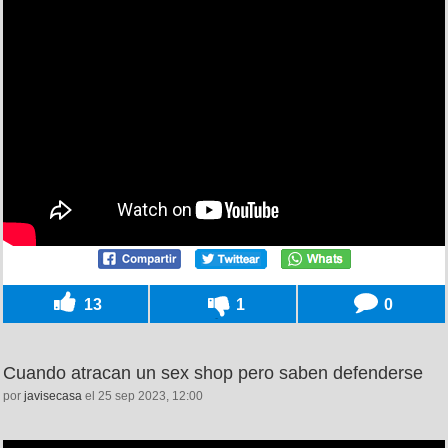
13
1
0
Cuando atracan un sex shop pero saben defenderse
por
javisecasa
el 25 sep 2023, 12:00