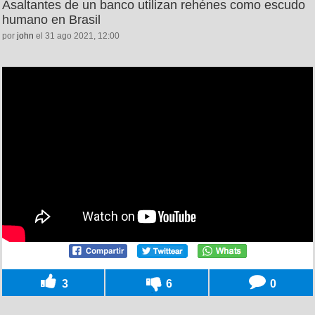
Asaltantes de un banco utilizan rehénes como escudo
humano en Brasil
por
john
el 31 ago 2021, 12:00
3
6
0