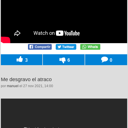
3
6
0
Me desgravo el atraco
por
manuel
el 27 nov 2021, 14:00