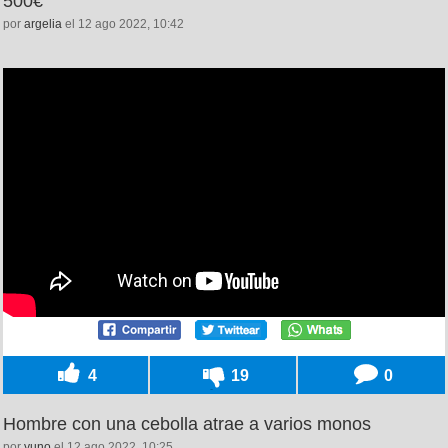
500€
por
argelia
el 12 ago 2022, 10:42
4
19
0
Hombre con una cebolla atrae a varios monos
por
yuno
el 12 ago 2022, 10:25