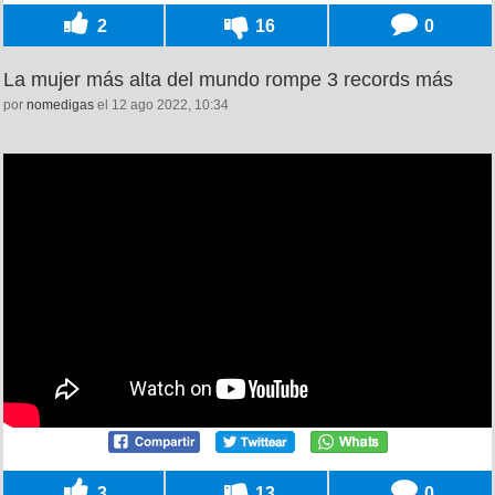
2
16
0
La mujer más alta del mundo rompe 3 records más
por
nomedigas
el 12 ago 2022, 10:34
3
13
0