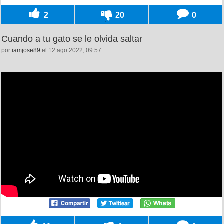
2
20
0
Cuando a tu gato se le olvida saltar
por
iamjose89
el 12 ago 2022, 09:57