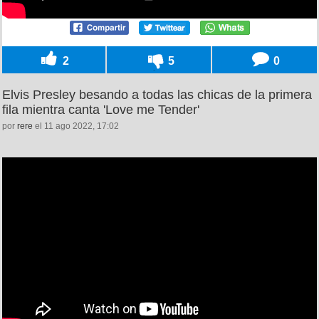
2
5
0
Elvis Presley besando a todas las chicas de la primera
fila mientra canta 'Love me Tender'
por
rere
el 11 ago 2022, 17:02