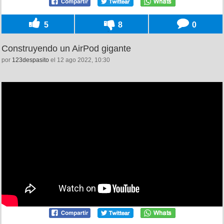
5
8
0
Construyendo un AirPod gigante
por
123despasito
el 12 ago 2022, 10:30