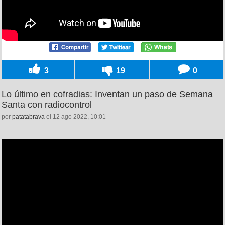
3
19
0
Lo último en cofradias: Inventan un paso de Semana
Santa con radiocontrol
por
patatabrava
el 12 ago 2022, 10:01