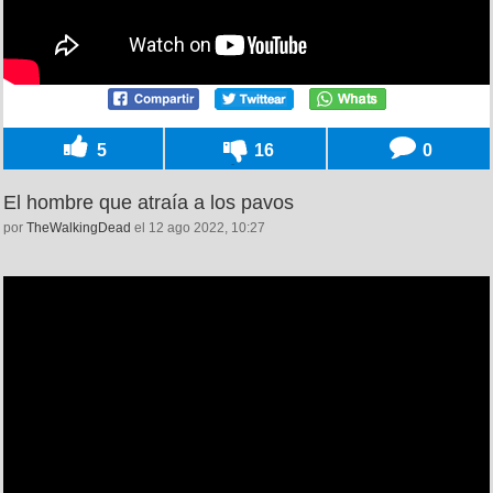
5
16
0
El hombre que atraía a los pavos
por
TheWalkingDead
el 12 ago 2022, 10:27