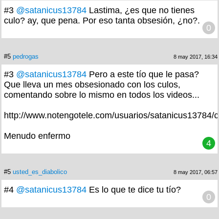
#3
@satanicus13784
Lastima, ¿es que no tienes
culo? ay, que pena. Por eso tanta obsesión, ¿no?.
0
#5
pedrogas
8 may 2017, 16:34
#3
@satanicus13784
Pero a este tío que le pasa?
Que lleva un mes obsesionado con los culos,
comentando sobre lo mismo en todos los videos...
http://www.notengotele.com/usuarios/satanicus13784/
Menudo enfermo
4
#5
usted_es_diabolico
8 may 2017, 06:57
#4
@satanicus13784
Es lo que te dice tu tío?
0