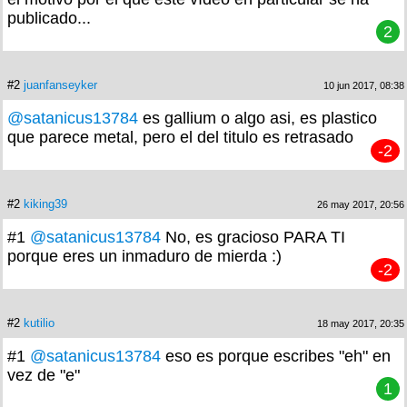
publicado...
2
#2
juanfanseyker
10 jun 2017, 08:38
@satanicus13784
es gallium o algo asi, es plastico
que parece metal, pero el del titulo es retrasado
-2
#2
kiking39
26 may 2017, 20:56
#1
@satanicus13784
No, es gracioso PARA TI
porque eres un inmaduro de mierda :)
-2
#2
kutilio
18 may 2017, 20:35
#1
@satanicus13784
eso es porque escribes "eh" en
vez de "e"
1