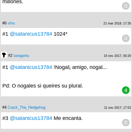
millones.
0
#6
vfns
21 mar 2018, 17:35
#1
@satanicus13784
1024*
0
#2
taraganiu
15 nov 2017, 00:20
#1
@satanicus13784
!Nogal¡ amigo, nogal...
Pd: O nogales si queires su plural.
4
#4
Crack_The_Hedgehog
11 nov 2017, 17:52
#3
@satanicus13784
Me encanta.
0