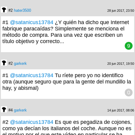
#2
hater3500
28 jun 2017, 23:50
#1
@satanicus13784
¿Y quién ha dicho que Internet
fabrique paracaídas? Simplemente se menciona el
método de compra. Para una vez que escriben un
título objetivo y correcto...
9
#2
garkerk
20 jun 2017, 19:50
#1
@satanicus13784
Tu ríete pero yo no identifico
otra (aunque seguro que para la gente del mundillo la
hay, y abismal)
0
#4
garkerk
14 jun 2017, 08:06
#2
@satanicus13784
Es que es pegadiza de cojones,
como ya decían los italianos del coche. Aunque no es
el motivo por el que este vídeo en particular se ha