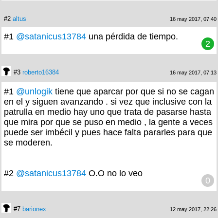
#2
altus
16 may 2017, 07:40
#1
@satanicus13784
una pérdida de tiempo.
2
#3
roberto16384
16 may 2017, 07:13
#1
@unlogik
tiene que aparcar por que si no se cagan
en el y siguen avanzando . si vez que inclusive con la
patrulla en medio hay uno que trata de pasarse hasta
que mira por que se puso en medio , la gente a veces
puede ser imbécil y pues hace falta pararles para que
se moderen.
#2
@satanicus13784
O.O no lo veo
0
#7
barionex
12 may 2017, 22:26