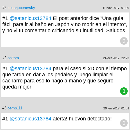
#2
cesarjoperovsky
11 nov 2017, 01:09
#1
@satanicus13784
El post anterior dice "Una guía
fácil para ir al baño en Japón y no morir en el intento",
y no vi tu comentario criticando su inutilidad. Saludos.
0
#2
onitora
24 oct 2017, 22:23
#1
@satanicus13784
para el caso si xD con el tiempo
que tarda en dar a los pedales y luego limpiar el
cacharro para eso lo hago a mano y que seguro
queda mejor
3
#3
oemp111
29 jun 2017, 01:01
#1
@satanicus13784
alerta! huevon detectado!
0