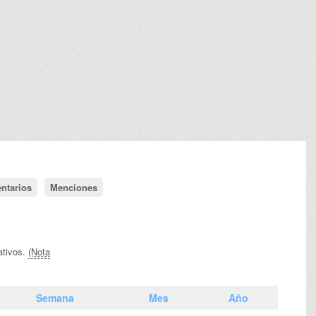
ntarios
Menciones
ativos.
(Nota
Semana
Mes
Año