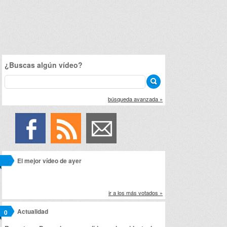
¿Buscas algún vídeo?
búsqueda avanzada »
El mejor vídeo de ayer
ir a los más votados »
Actualidad
0