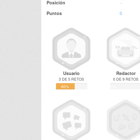
Posición
-
Puntos
0
Usuario
Redactor
3 DE 5 RETOS
0 DE 9 RETOS
60%
0%