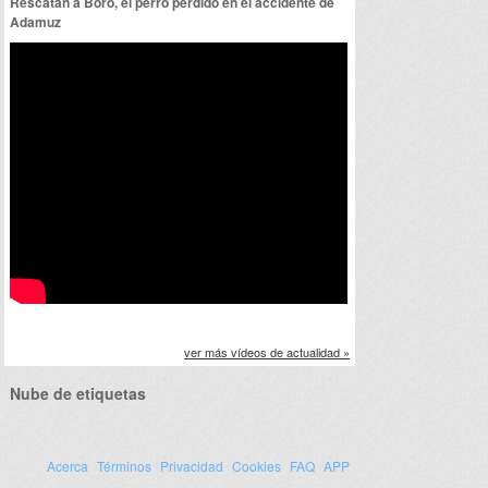
Rescatan a Boro, el perro perdido en el accidente de
Adamuz
ver más vídeos de actualidad »
Nube de etiquetas
Acerca
Términos
Privacidad
Cookies
FAQ
APP