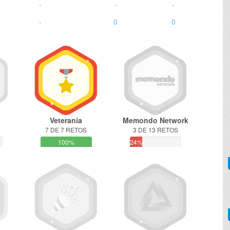
-
-
-
-
0
0
Veteranía
Memondo Network
7 DE 7 RETOS
3 DE 13 RETOS
100%
24%