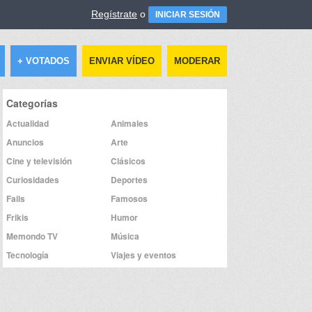
Regístrate
o
INICIAR SESIÓN
+ VOTADOS
ENVIAR VÍDEO
MODERAR
Categorías
Actualidad
Animales
Anuncios
Arte
Cine y televisión
Clásicos
Curiosidades
Deportes
Fails
Famosos
Frikis
Humor
Memondo TV
Música
Tecnología
Viajes y eventos