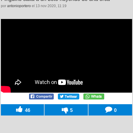
por
antonioportero
el 13 nov 2020, 11:19
46
5
0