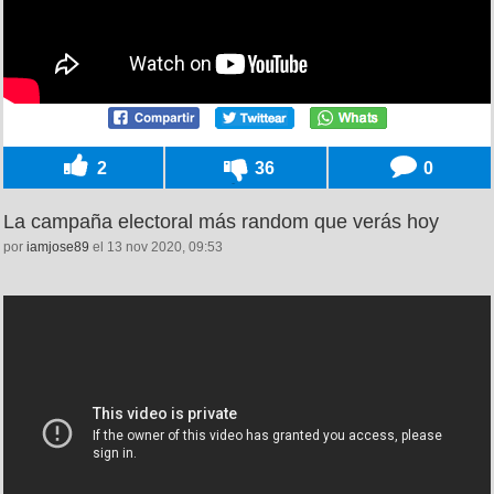
2
36
0
La campaña electoral más random que verás hoy
por
iamjose89
el 13 nov 2020, 09:53