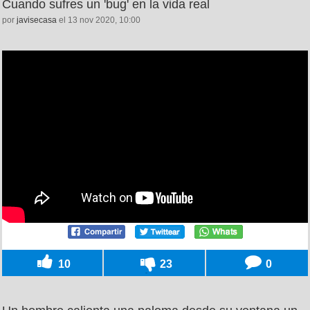
Cuando sufres un 'bug' en la vida real
por
javisecasa
el 13 nov 2020, 10:00
10
23
0