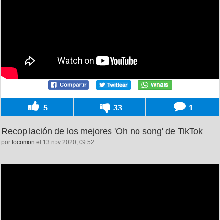
5
33
1
Recopilación de los mejores 'Oh no song' de TikTok
por
locomon
el 13 nov 2020, 09:52