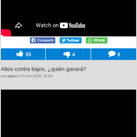
55
4
0
Altos contra bajos, ¿quién ganará?
por
yuno
el 13 nov 2020, 10:54