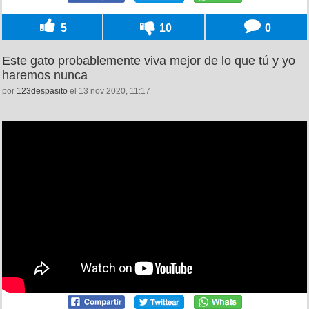
5
10
0
Este gato probablemente viva mejor de lo que tú y yo
haremos nunca
por
123despasito
el 13 nov 2020, 11:17