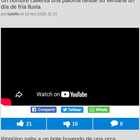
Un hombre calienta una paloma desde su ventana un
día de fría lluvia
por
ladeflix
el 13 nov 2020, 11:15
21
10
0
Pingüino salta a un bote huyendo de una orca