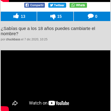
13
15
0
¿Sabías que a los 18 años puedes cambiarte el
nombre?
por
chuckbass
el 7 dic 2020, 10:25