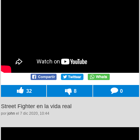
32
8
0
Street Fighter en la vida real
por
john
el 7 dic 2020, 10:44