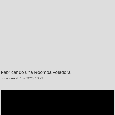
Fabricando una Roomba voladora
por
alvaro
el 7 dic 2020, 10:23