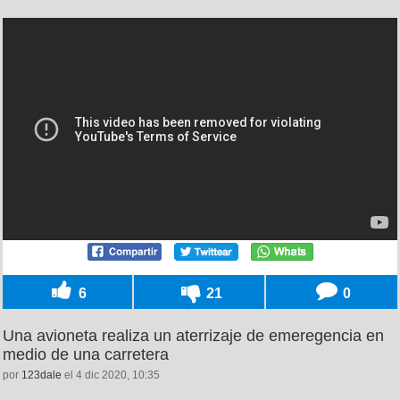
6
21
0
Una avioneta realiza un aterrizaje de emeregencia en
medio de una carretera
por
123dale
el 4 dic 2020, 10:35