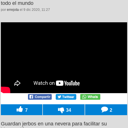
todo el mundo
por
errejota
el 9 dic 2020, 11:27
7
34
2
Guardan jerbos en una nevera para facilitar su