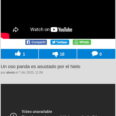
1
18
0
Un oso panda es asustado por el hielo
por
alexia
el 7 dic 2020, 11:06