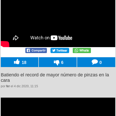
18
6
0
Batiendo el record de mayor número de pinzas en la
cara
por
fer
el 4 dic 2020, 11:15