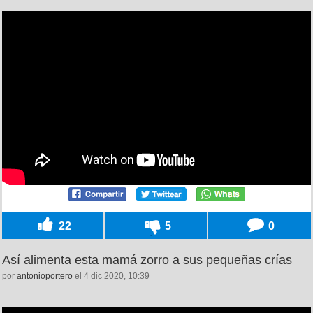
22
5
0
Así alimenta esta mamá zorro a sus pequeñas crías
por
antonioportero
el 4 dic 2020, 10:39