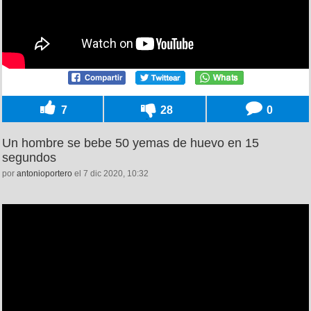
7
28
0
Un hombre se bebe 50 yemas de huevo en 15
segundos
por
antonioportero
el 7 dic 2020, 10:32