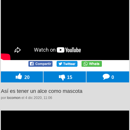
20
15
0
Así es tener un alce como mascota
por
locomon
el 4 dic 2020, 11:06