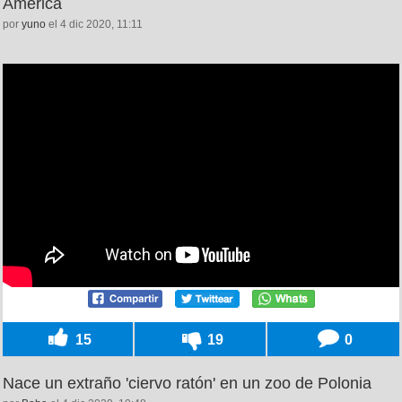
América
por
yuno
el 4 dic 2020, 11:11
15
19
0
Nace un extraño 'ciervo ratón' en un zoo de Polonia