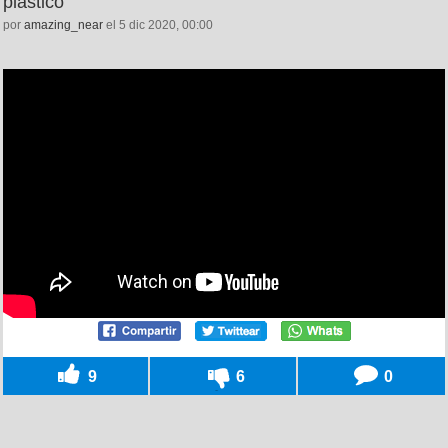
plástico
por
amazing_near
el 5 dic 2020, 00:00
9
6
0