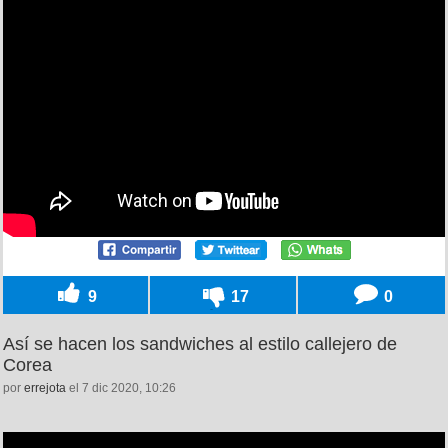
9
17
0
Así se hacen los sandwiches al estilo callejero de
Corea
por
errejota
el 7 dic 2020, 10:26