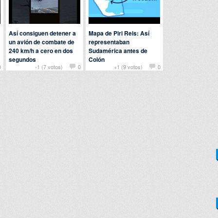
Así consiguen detener a
Mapa de Piri Reis: Así
un avión de combate de
representaban
240 km/h a cero en dos
Sudamérica antes de
segundos
Colón
0
-1 (7 votos)
0
+1 (9 votos)
0
Por
tete
en
Curiosidades
Por
saray
en
Curiosidades