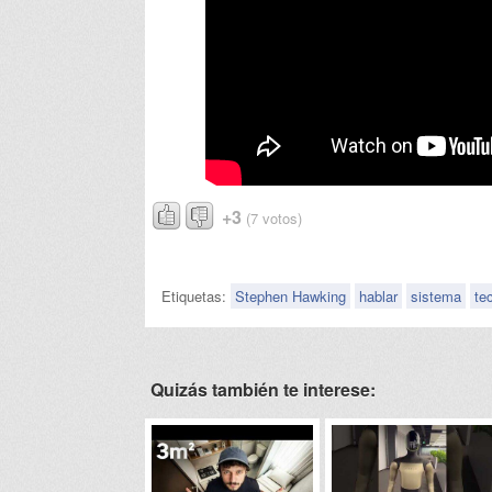
+3
(7 votos)
Etiquetas:
Stephen Hawking
hablar
sistema
te
Quizás también te interese: