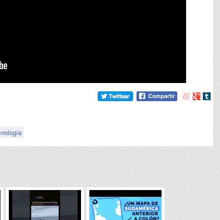
Compartir
Compart
Comp
en
en
en
meneame
Google
tumb
cnología