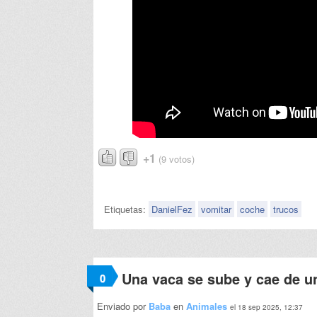
+1
(9 votos)
Etiquetas:
DanielFez
vomitar
coche
trucos
Una vaca se sube y cae de u
0
Enviado por
Baba
en
Animales
el 18 sep 2025, 12:37