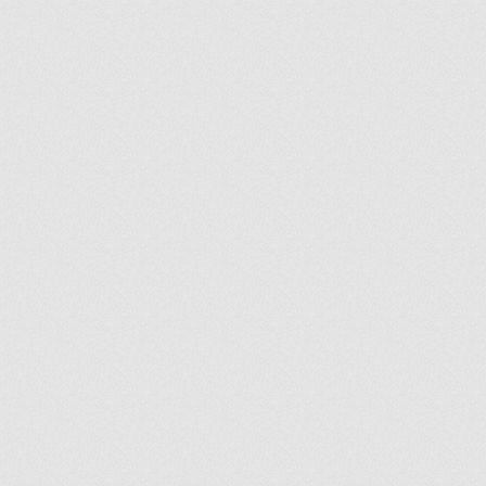
ir
artir
+
lr