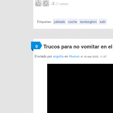
-3
(7 votos)
Etiquetas:
jubilado
coche
lamborghini
salir
Trucos para no vomitar en e
0
Enviado por
argelia
en
Humor
el 18 sep 2025, 11:27