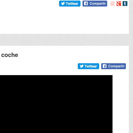
Compartir
Compart
Comp
en
en
en
meneame
Google
tumb
l coche