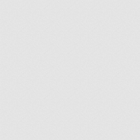
ir
artir
+
lr