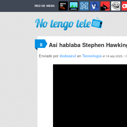
RED DE WEBS
Así hablaba Stephen Hawkin
0
Enviado por
dodoazul
en
Tecnología
el 19 sep 2025, 1