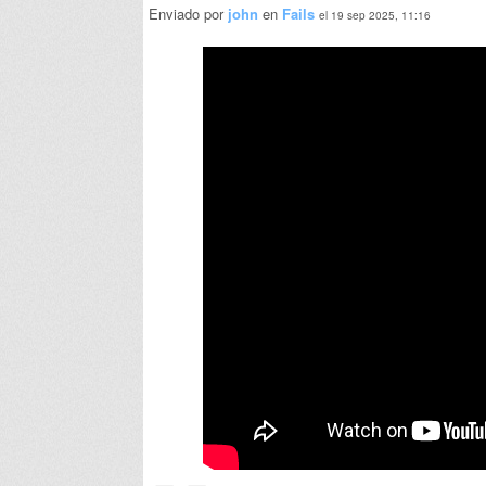
Enviado por
john
en
Fails
el 19 sep 2025, 11:16