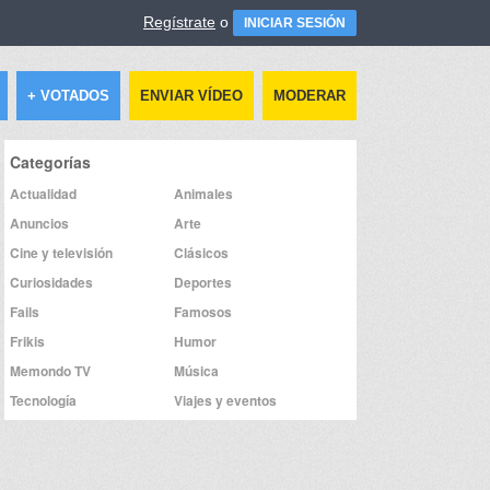
Regístrate
o
INICIAR SESIÓN
+ VOTADOS
ENVIAR VÍDEO
MODERAR
Categorías
Actualidad
Animales
Anuncios
Arte
Cine y televisión
Clásicos
Curiosidades
Deportes
Fails
Famosos
Frikis
Humor
Memondo TV
Música
Tecnología
Viajes y eventos