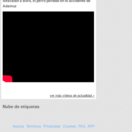
Rescatan a Boro, el perro perdido en el accidente de
Adamuz
ver más vídeos de actualidad »
Nube de etiquetas
Acerca
Términos
Privacidad
Cookies
FAQ
APP