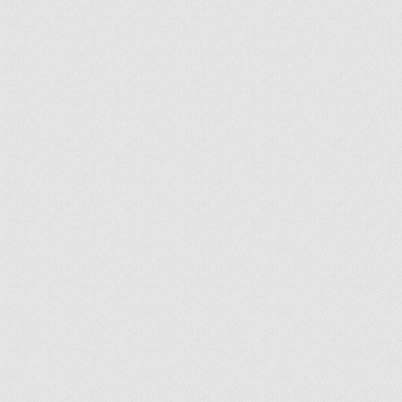
ir
artir
+
lr