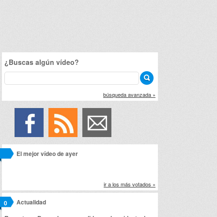
¿Buscas algún vídeo?
búsqueda avanzada »
El mejor vídeo de ayer
ir a los más votados »
Actualidad
0