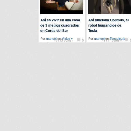
Así es vivir en una casa
Así funciona Optimus, el
de 3 metros cuadrados
robot humanoide de
en Corea del Sur
Tesla
Por
manuel
en
Viajes y
Por
manuel
en
Tecnología
-5 (13 votos)
0
-9 (11 votos)
eventos