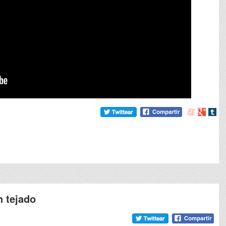
Compartir
Compart
Comp
en
en
en
meneame
Google
tumb
n tejado