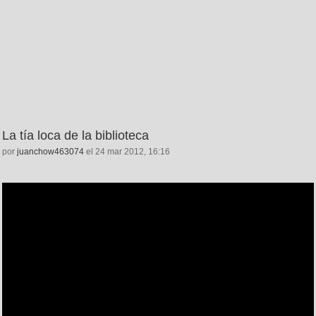
La tía loca de la biblioteca
por
juanchow463074
el 24 mar 2012, 16:16