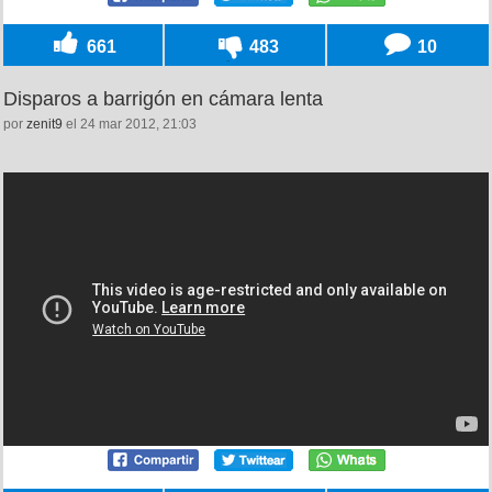
661
483
10
Disparos a barrigón en cámara lenta
por
zenit9
el 24 mar 2012, 21:03