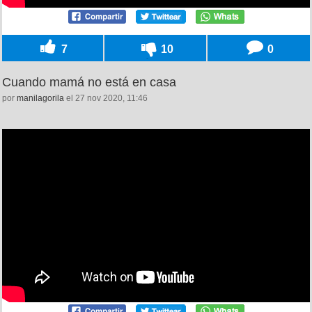
7
10
0
Cuando mamá no está en casa
por
manilagorila
el 27 nov 2020, 11:46