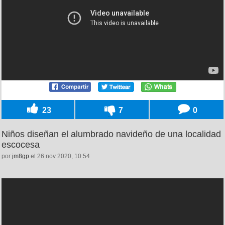
23
7
0
Niños diseñan el alumbrado navideño de una localidad
escocesa
por
jm8gp
el 26 nov 2020, 10:54