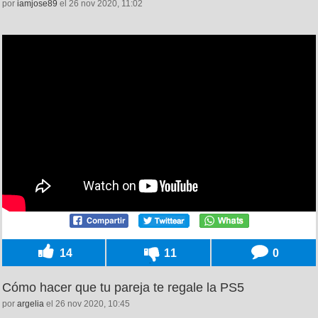
por
iamjose89
el 26 nov 2020, 11:02
14
11
0
Cómo hacer que tu pareja te regale la PS5
por
argelia
el 26 nov 2020, 10:45