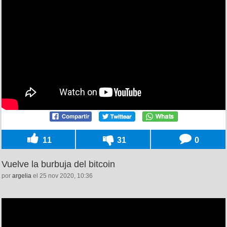
11
31
0
Vuelve la burbuja del bitcoin
por
argelia
el 25 nov 2020, 10:36