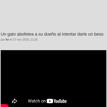
Un gato abofetea a su dueño al intentar darle un beso
por
fer
el 27 nov 2020, 11:35