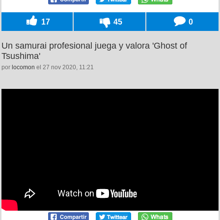
17
45
0
Un samurai profesional juega y valora 'Ghost of
Tsushima'
por
locomon
el 27 nov 2020, 11:21