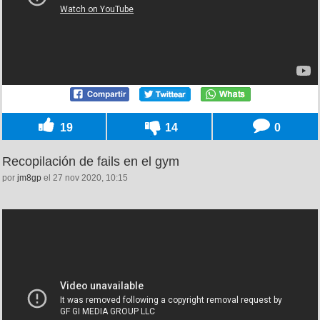
19
14
0
Recopilación de fails en el gym
por
jm8gp
el 27 nov 2020, 10:15