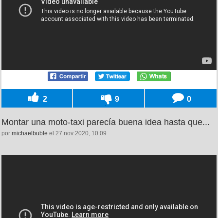
2
9
0
Montar una moto-taxi parecía buena idea hasta que...
por
michaelbuble
el 27 nov 2020, 10:09