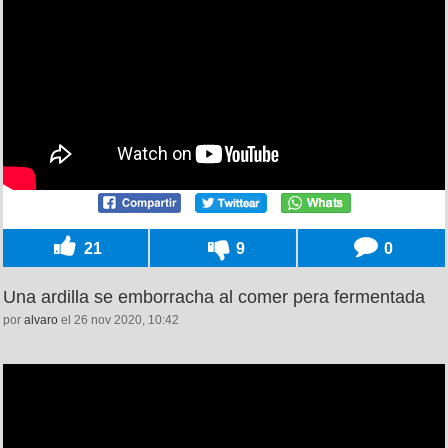
21
9
0
Una ardilla se emborracha al comer pera fermentada
por
alvaro
el 26 nov 2020, 10:42