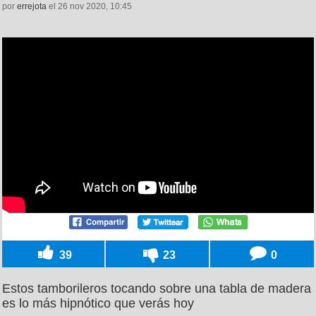
por
errejota
el 26 nov 2020, 10:45
39
23
0
Estos tamborileros tocando sobre una tabla de madera
es lo más hipnótico que verás hoy