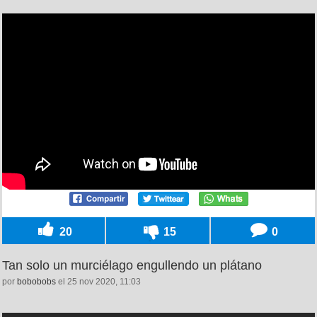
20
15
0
Tan solo un murciélago engullendo un plátano
por
bobobobs
el 25 nov 2020, 11:03