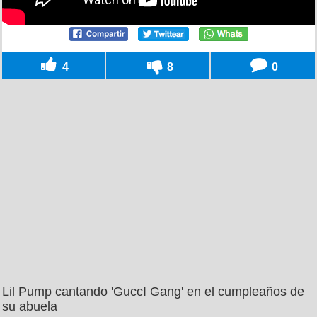
4
8
0
Lil Pump cantando 'GuccI Gang' en el cumpleaños de
su abuela