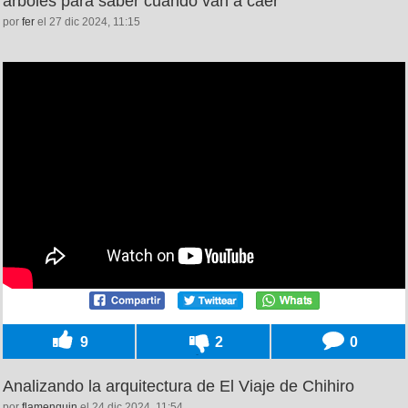
árboles para saber cuando van a caer
por
fer
el 27 dic 2024, 11:15
9
2
0
Analizando la arquitectura de El Viaje de Chihiro
por
flamenquin
el 24 dic 2024, 11:54