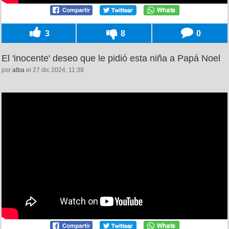
3
8
0
El 'inocente' deseo que le pidió esta niña a Papá Noel
por
alba
el 27 dic 2024, 11:38