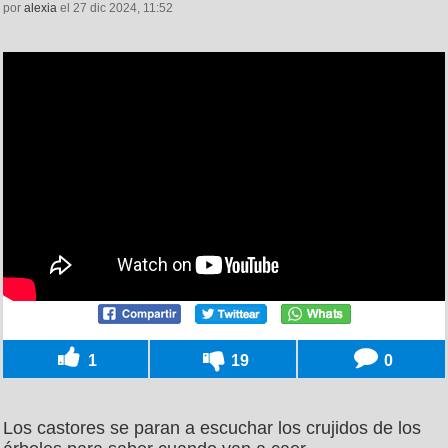
por
alexia
el 27 dic 2024, 11:52
1
19
0
Los castores se paran a escuchar los crujidos de los