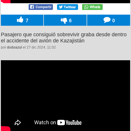
7
6
0
Pasajero que consiguió sobrevivir graba desde dentro
el accidente del avión de Kazajistán
por
dodoazul
el 27 dic 2024, 11:02