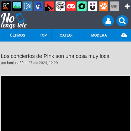
ÚLTIMOS
TOP
CATEG.
MODERA
Los conciertos de P!nk son una cosa muy loca
por
iamjose89
el 27 dic 2024, 12:29