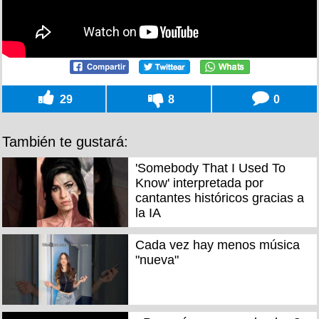
29
8
0
También te gustará:
'Somebody That I Used To
Know' interpretada por
cantantes históricos gracias a
la IA
Cada vez hay menos música
"nueva"