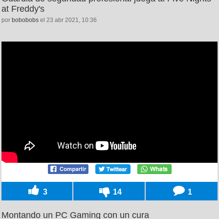
at Freddy's
por
bobobobs
el 23 abr 2021, 10:36
3
14
1
Montando un PC Gaming con un cura