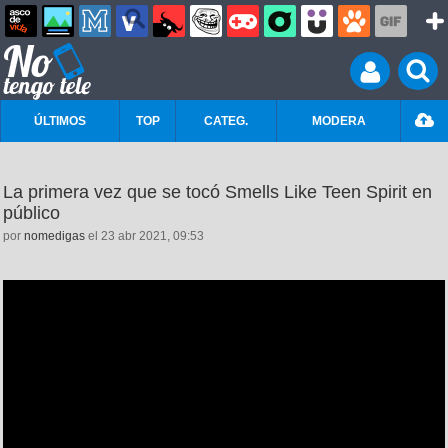
ÚLTIMOS
TOP
CATEG.
MODERA
La primera vez que se tocó Smells Like Teen Spirit en
público
por
nomedigas
el 23 abr 2021, 09:53