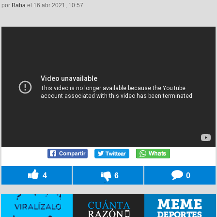
por
Baba
el 16 abr 2021, 10:57
4
6
0