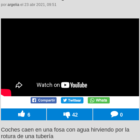
por
argelia
el 23 abr 2021, 09:51
6
42
0
Coches caen en una fosa con agua hirviendo por la
rotura de una tubería