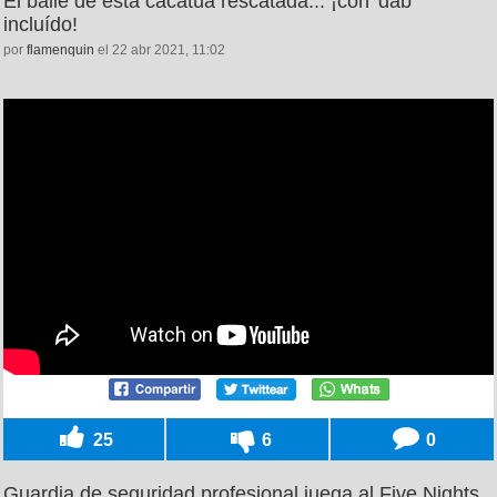
El baile de esta cacatúa rescatada... ¡con 'dab'
incluído!
por
flamenquin
el 22 abr 2021, 11:02
25
6
0
Guardia de seguridad profesional juega al Five Nights