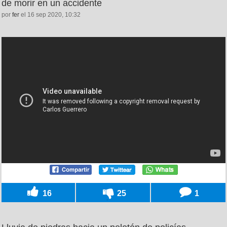
de morir en un accidente
por
fer
el 16 sep 2020, 10:32
16
25
1