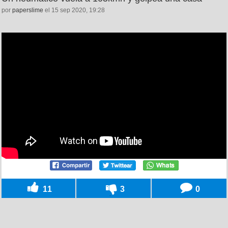
por
paperslime
el 15 sep 2020, 19:28
11
3
0