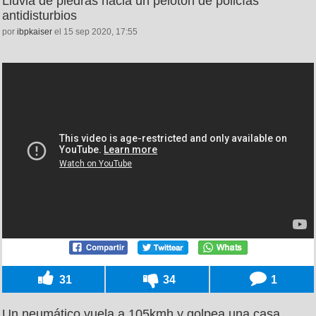
Lluvia de piedras hacia un pelotón de policías
antidisturbios
por
ibpkaiser
el 15 sep 2020, 17:55
31
34
1
Un neumático vuela a 105kmh y golpea una casa