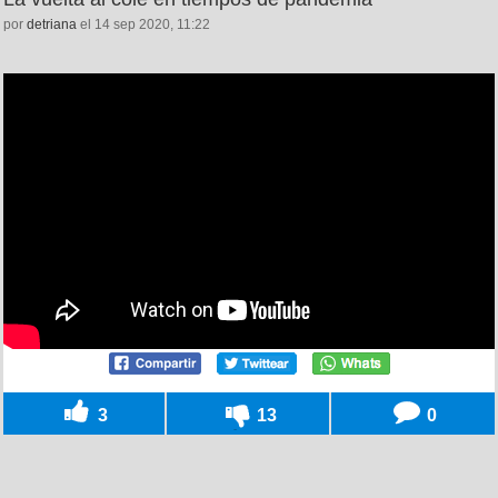
por
detriana
el 14 sep 2020, 11:22
3
13
0