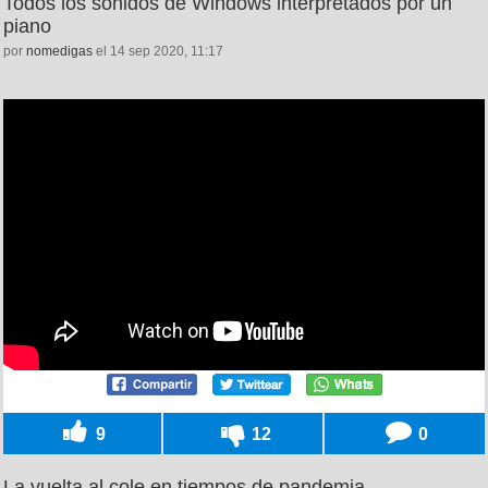
Todos los sonidos de Windows interpretados por un
piano
por
nomedigas
el 14 sep 2020, 11:17
9
12
0
La vuelta al cole en tiempos de pandemia