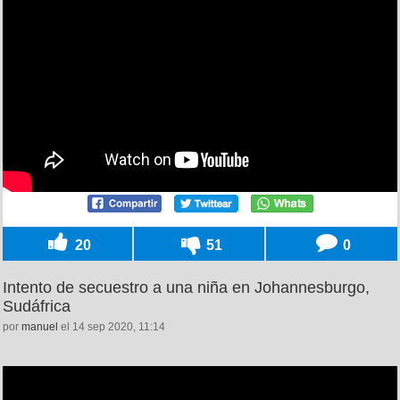
20
51
0
Intento de secuestro a una niña en Johannesburgo,
Sudáfrica
por
manuel
el 14 sep 2020, 11:14