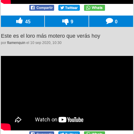
45
9
0
Este es el loro más motero que verás hoy
por
flamenquin
el 10 sep 2020, 10:30