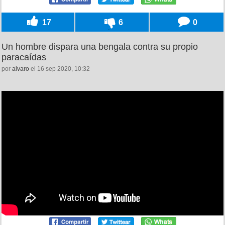
17
6
0
Un hombre dispara una bengala contra su propio
paracaídas
por
alvaro
el 16 sep 2020, 10:32