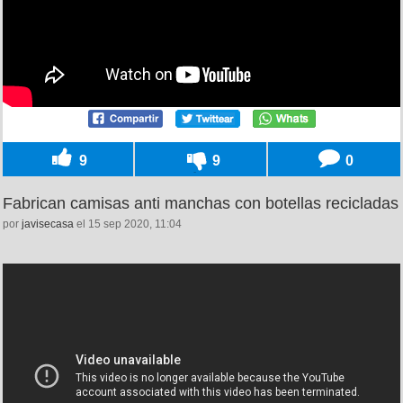
9
9
0
Fabrican camisas anti manchas con botellas recicladas
por
javisecasa
el 15 sep 2020, 11:04