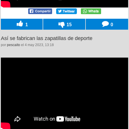
1
15
0
Así se fabrican las zapatillas de deporte
por
pescaito
el 4 may 2023, 13:18