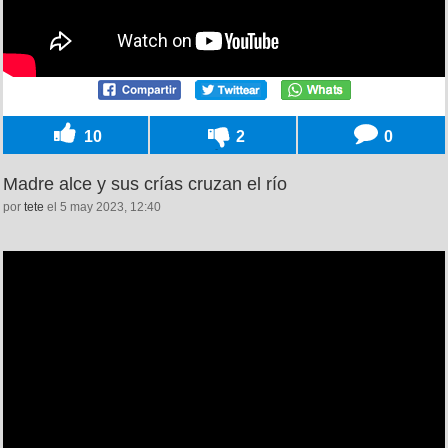
10
2
0
Madre alce y sus crías cruzan el río
por
tete
el 5 may 2023, 12:40