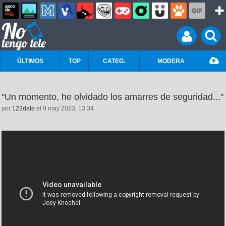
ÚLTIMOS
TOP
CATEG.
MODERA
"Un momento, he olvidado los amarres de seguridad..."
por
123dale
el 9 may 2023, 13:34