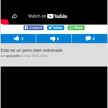
3
6
0
Esto es un perro bien entrenado
por
iamjose89
el 2 may 2023, 13:31