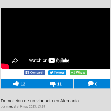
12
11
0
Demolición de un viaducto en Alemania
por
manuel
el 9 may 2023, 13:29