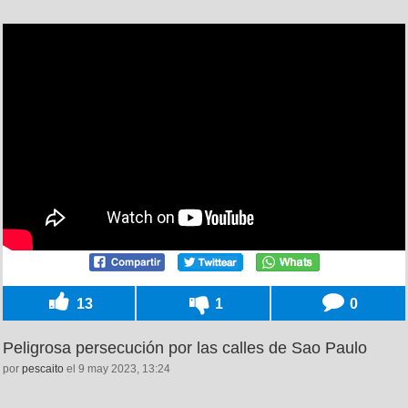
13
1
0
Peligrosa persecución por las calles de Sao Paulo
por
pescaito
el 9 may 2023, 13:24