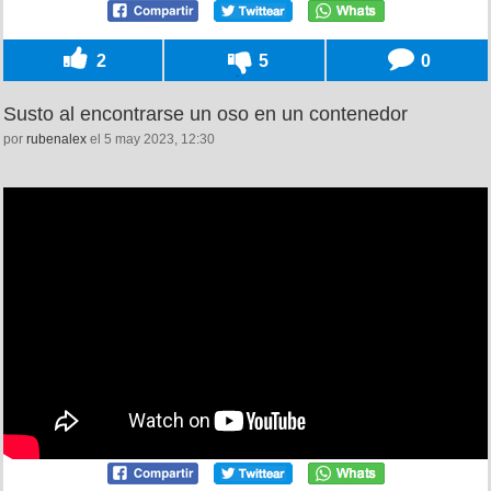
2
5
0
Susto al encontrarse un oso en un contenedor
por
rubenalex
el 5 may 2023, 12:30