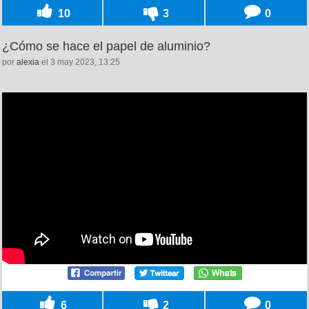
10
3
0
¿Cómo se hace el papel de aluminio?
por
alexia
el 3 may 2023, 13:25
6
2
0