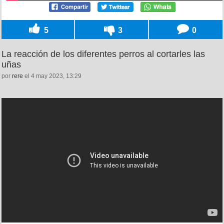
5
3
0
La reacción de los diferentes perros al cortarles las
uñas
por
rere
el 4 may 2023, 13:29