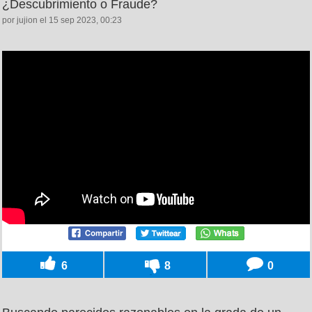
¿Descubrimiento o Fraude?
por jujion el 15 sep 2023, 00:23
6
8
0