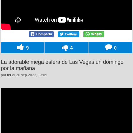
9
4
0
La adorable mega esfera de Las Vegas un domingo
por la mañana
por
fer
el 20 sep 2023, 13:09