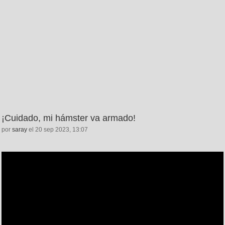
¡Cuidado, mi hámster va armado!
por
saray
el 20 sep 2023, 13:07