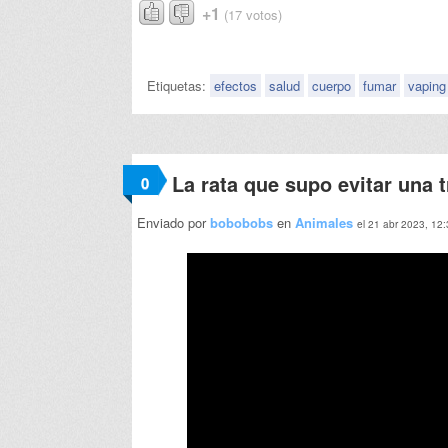
+1
(17 votos)
Etiquetas:
efectos
salud
cuerpo
fumar
vaping
La rata que supo evitar una 
0
Enviado por
bobobobs
en
Animales
el 21 abr 2023, 12