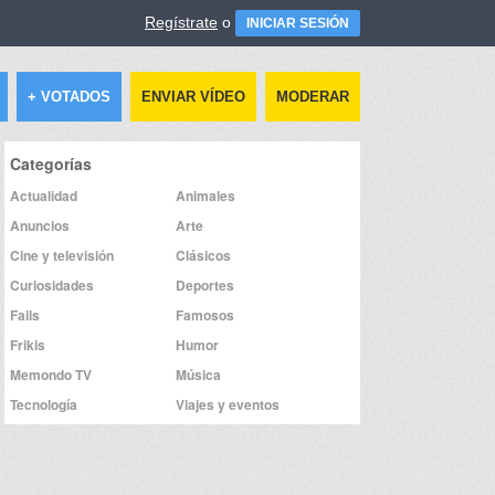
Regístrate
o
INICIAR SESIÓN
+ VOTADOS
ENVIAR VÍDEO
MODERAR
Categorías
Actualidad
Animales
Anuncios
Arte
Cine y televisión
Clásicos
Curiosidades
Deportes
Fails
Famosos
Frikis
Humor
Memondo TV
Música
Tecnología
Viajes y eventos