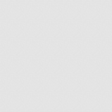
ir
artir
+
lr