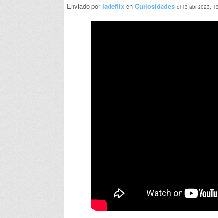
Enviado por
ladeflix
en
Curiosidades
el 13 abr 2023, 1