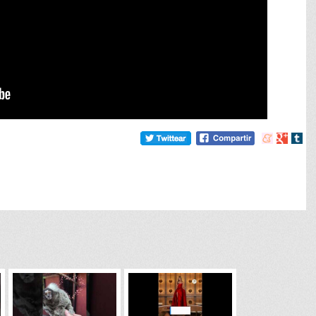
Compartir
Compart
Comp
en
en
en
meneame
Google
tumb