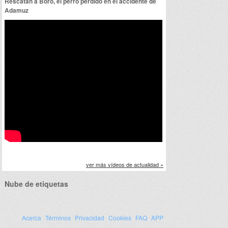
Rescatan a Boro, el perro perdido en el accidente de
Adamuz
ver más vídeos de actualidad »
Nube de etiquetas
Acerca
Términos
Privacidad
Cookies
FAQ
APP