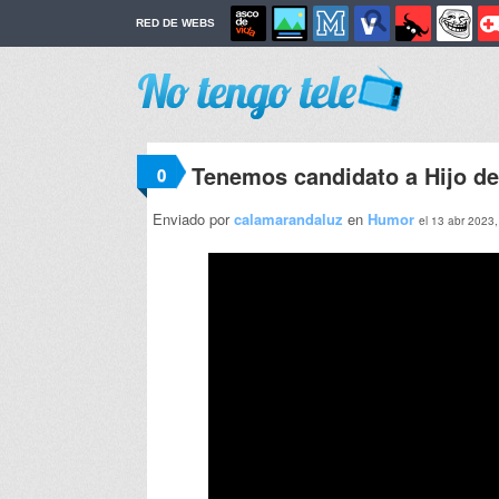
RED DE WEBS
Tenemos candidato a Hijo de
0
Enviado por
calamarandaluz
en
Humor
el 13 abr 2023