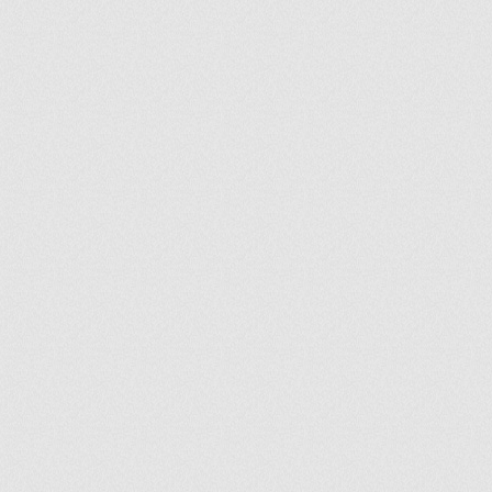
ir
artir
+
lr