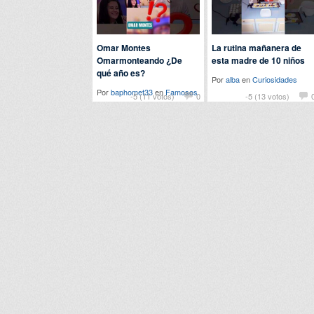
Omar Montes
La rutina mañanera de
Omarmonteando ¿De
esta madre de 10 niños
qué año es?
Por
alba
en
Curiosidades
Por
baphomet33
en
Famosos
-5 (11 votos)
0
-5 (13 votos)