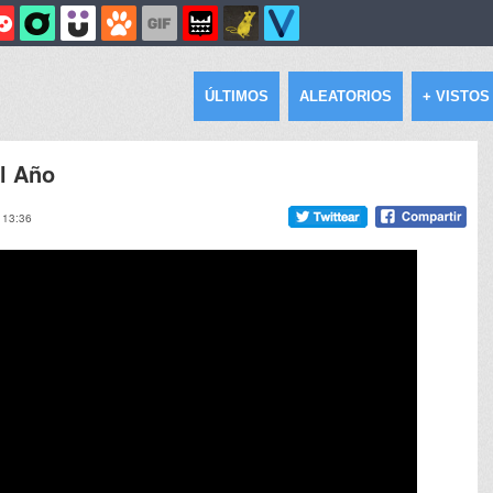
ÚLTIMOS
ALEATORIOS
+ VISTOS
l Año
, 13:36