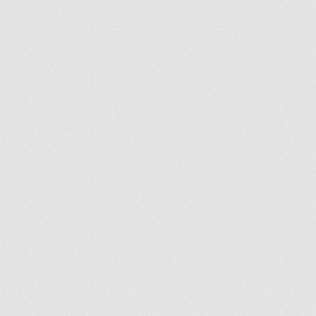
ir
artir
+
lr