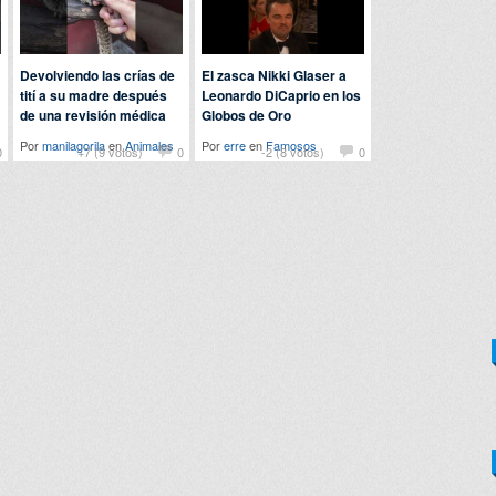
Devolviendo las crías de
El zasca Nikki Glaser a
tití a su madre después
Leonardo DiCaprio en los
de una revisión médica
Globos de Oro
Por
manilagorila
en
Animales
Por
erre
en
Famosos
0
+7 (9 votos)
0
-2 (8 votos)
0