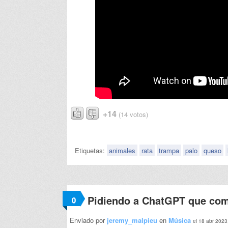
+14
(14 votos)
Etiquetas:
animales
rata
trampa
palo
queso
Pidiendo a ChatGPT que com
0
Enviado por
jeremy_malpieu
en
Música
el 18 abr 2023