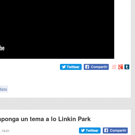
Compartir
Compart
Comp
en
en
en
meneame
Google
tumb
listo
ponga un tema a lo Linkin Park
, 13:21