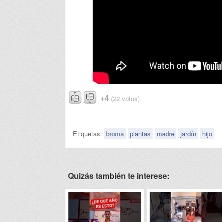
+4
(22 votos)
Etiquetas:
broma
plantas
madre
jardín
hijo
Quizás también te interese: