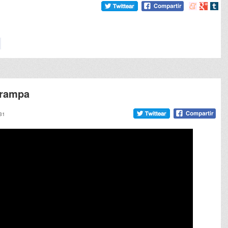
Compartir
Compart
Comp
en
en
en
meneame
Google
tumb
trampa
:31