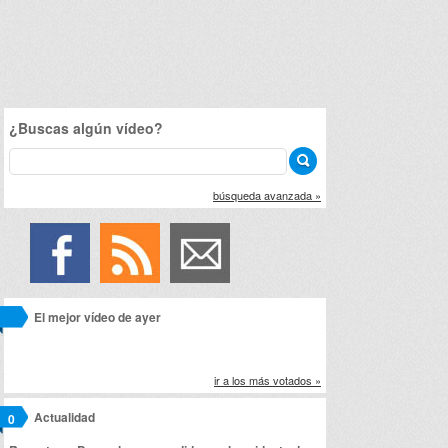
¿Buscas algún vídeo?
búsqueda avanzada »
El mejor vídeo de ayer
ir a los más votados »
Actualidad
0