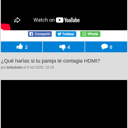
2
4
0
¿Qué harías si tu pareja te contagia HDMI?
por
bobobobs
el 9 oct 2025, 10:16