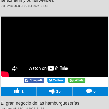
Griezmann y Julián Alvarez
por
javisecasa
el 10 oct 2025, 12:58
1
15
0
El gran negocio de las hamburgueserías
por
manuel
el 10 oct 2025, 11:54