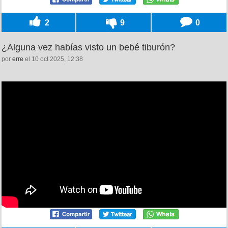
2
9
0
¿Alguna vez habías visto un bebé tiburón?
por
erre
el 10 oct 2025, 12:38