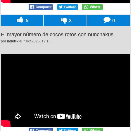
5
3
0
El mayor número de cocos rotos con nunchakus
por
ladeflix
el 7 oct 2025, 12:15