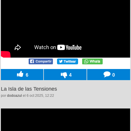
6
4
0
La Isla de las Tensiones
por
dodoazul
el 6 oct 2025, 12:22