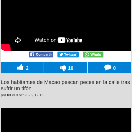
2
10
0
Los habitantes de Macao pescan peces en la calle tras
sufrir un tifón
por
fer
el 8 oct 2025, 12:16