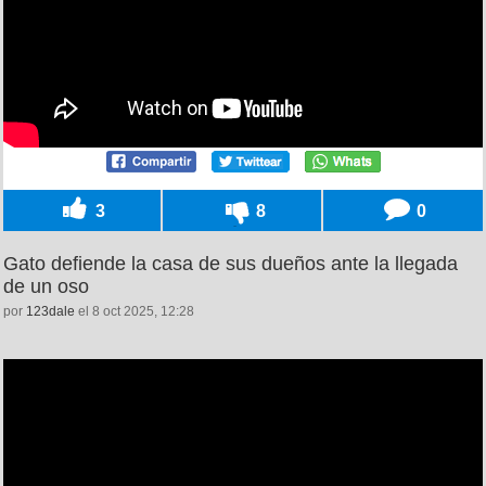
3
8
0
Gato defiende la casa de sus dueños ante la llegada
de un oso
por
123dale
el 8 oct 2025, 12:28