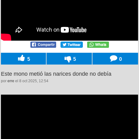
5
5
0
Este mono metió las narices donde no debía
por
erre
el 8 oct 2025, 12:54