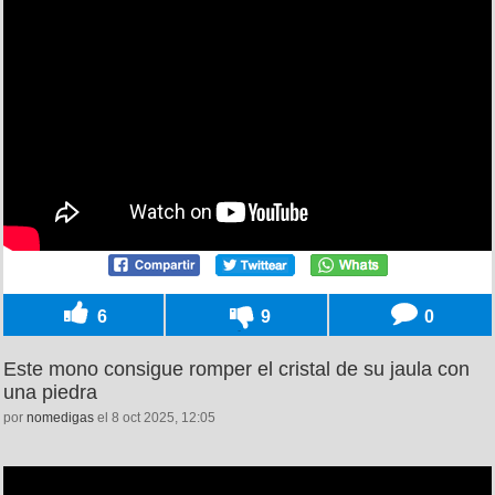
6
9
0
Este mono consigue romper el cristal de su jaula con
una piedra
por
nomedigas
el 8 oct 2025, 12:05