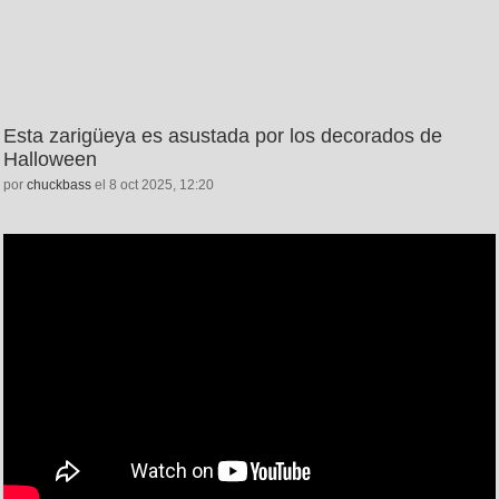
Esta zarigüeya es asustada por los decorados de
Halloween
por
chuckbass
el 8 oct 2025, 12:20