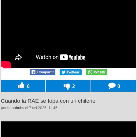
6
2
0
Cuando la RAE se topa con un chileno
por
bobobobs
el 7 oct 2025, 11:46