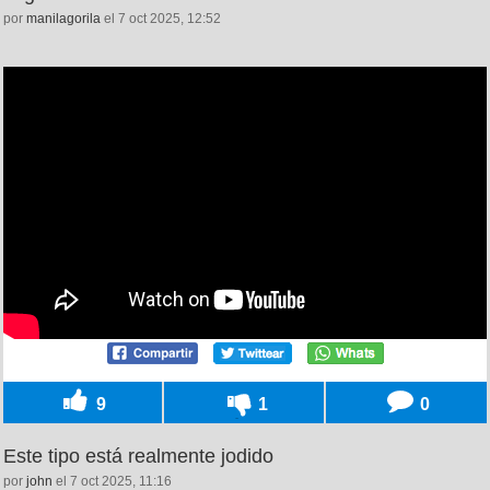
por
manilagorila
el 7 oct 2025, 12:52
9
1
0
Este tipo está realmente jodido
por
john
el 7 oct 2025, 11:16