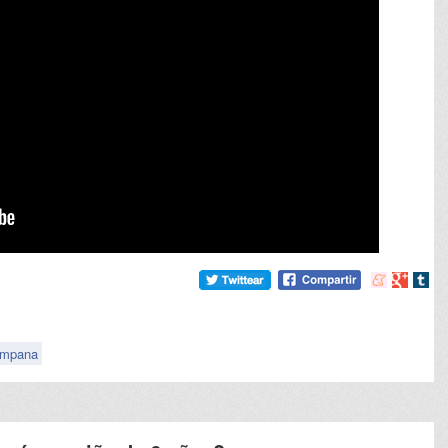
Compartir
Compart
Comp
en
en
en
meneame
Google
tumb
ampana