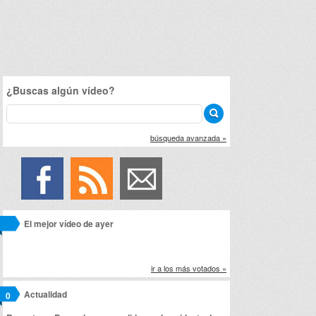
¿Buscas algún vídeo?
búsqueda avanzada »
El mejor vídeo de ayer
ir a los más votados »
Actualidad
0