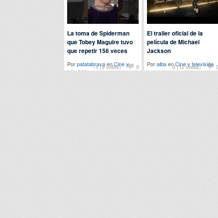
La toma de Spiderman
El trailer oficial de la
que Tobey Maguire tuvo
película de Michael
que repetir 156 veces
Jackson
Por
patatabrava
en
Cine y
Por
alba
en
Cine y televisión
-1 (9 votos)
0
0 (12 votos)
televisión