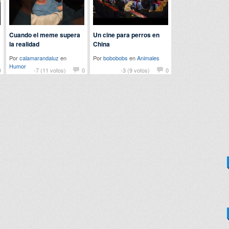
Cuando el meme supera
Un cine para perros en
la realidad
China
Por
calamarandaluz
en
Por
bobobobs
en
Animales
Humor
0
-7 (11 votos)
0
-3 (9 votos)
0