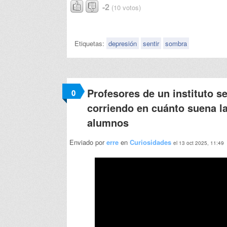
-2
(10 votos)
Etiquetas:
depresión
sentir
sombra
Profesores de un instituto s
0
corriendo en cuánto suena 
alumnos
Enviado por
erre
en
Curiosidades
el 13 oct 2025, 11:49