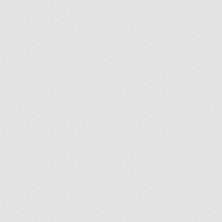
ir
artir
+
lr