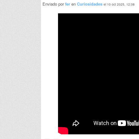
Enviado por
fer
en
Curiosidades
el 10 oct 2025, 12:08