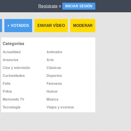
Regístrate
o
INICIAR SESIÓN
+ VOTADOS
ENVIAR VÍDEO
MODERAR
Categorías
Actualidad
Animales
Anuncios
Arte
Cine y televisión
Clásicos
Curiosidades
Deportes
Fails
Famosos
Frikis
Humor
Memondo TV
Música
Tecnología
Viajes y eventos