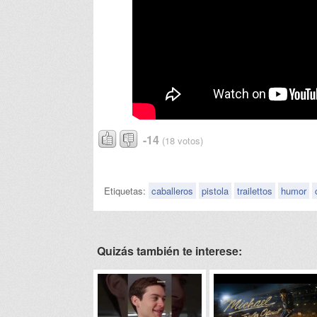
-14
(18 votos)
Etiquetas:
caballeros
pistola
trailettos
humor
Quizás también te interese: