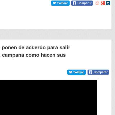
Compartir
Compart
Comp
en
en
en
meneame
Google
tumb
e ponen de acuerdo para salir
la campana como hacen sus