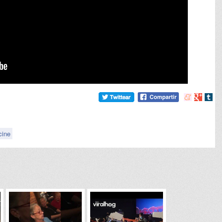
Compartir
Compart
Comp
en
en
en
meneame
Google
tumb
cine