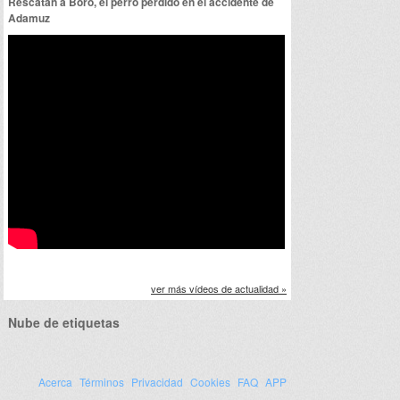
Rescatan a Boro, el perro perdido en el accidente de
Adamuz
ver más vídeos de actualidad »
Nube de etiquetas
Acerca
Términos
Privacidad
Cookies
FAQ
APP