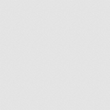
ir
artir
+
lr