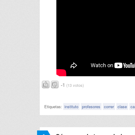
-1
(13 votos)
Etiquetas:
instituto
profesores
correr
clase
c