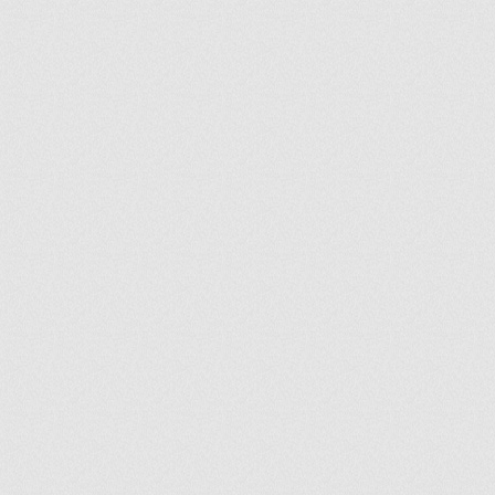
ir
artir
+
lr