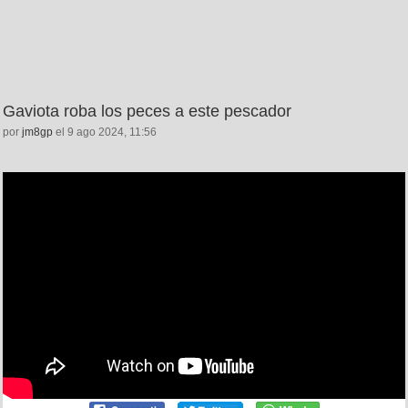
Gaviota roba los peces a este pescador
por
jm8gp
el 9 ago 2024, 11:56