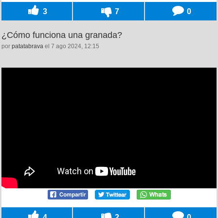
3
7
0
¿Cómo funciona una granada?
por
patatabrava
el 7 ago 2024, 12:15
4
2
0