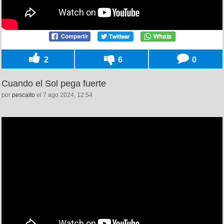
2
6
0
Cuando el Sol pega fuerte
por
pescaito
el 7 ago 2024, 12:54