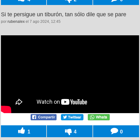
Si te persigue un tiburón, tan sólo dile que se pare
por
rubenalex
el 7 ago 2024, 12:45
1
4
0