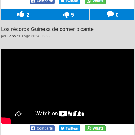
2
5
0
Los récords Guiness de comer picante
por
Baba
el 8 ago 2024, 12:22