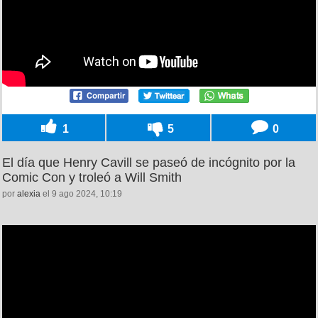
1
5
0
El día que Henry Cavill se paseó de incógnito por la
Comic Con y troleó a Will Smith
por
alexia
el 9 ago 2024, 10:19