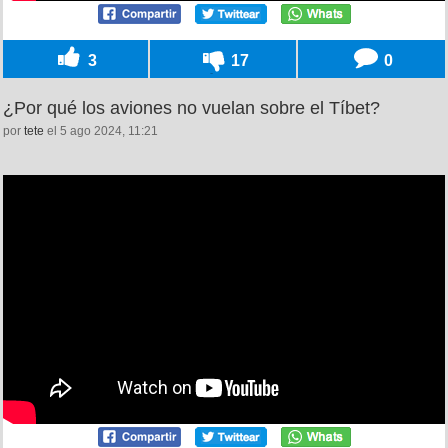
3
17
0
¿Por qué los aviones no vuelan sobre el Tíbet?
por
tete
el 5 ago 2024, 11:21