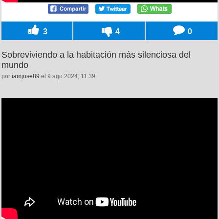
3
4
0
Sobreviviendo a la habitación más silenciosa del
mundo
por
iamjose89
el 9 ago 2024, 11:39