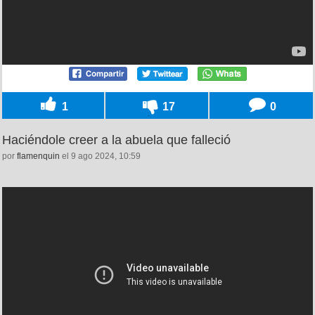
1
17
0
Haciéndole creer a la abuela que falleció
por
flamenquin
el 9 ago 2024, 10:59