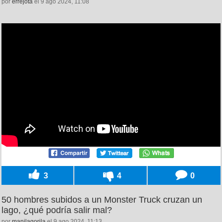
por
errejota
el 9 ago 2024, 11:08
3
4
0
50 hombres subidos a un Monster Truck cruzan un
lago, ¿qué podría salir mal?
por
manilagorila
el 9 ago 2024, 11:13