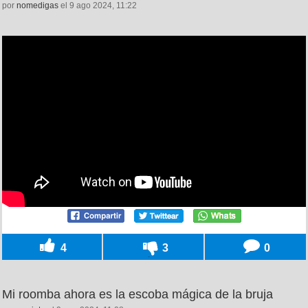
por
nomedigas
el 9 ago 2024, 11:22
4
3
0
Mi roomba ahora es la escoba mágica de la bruja