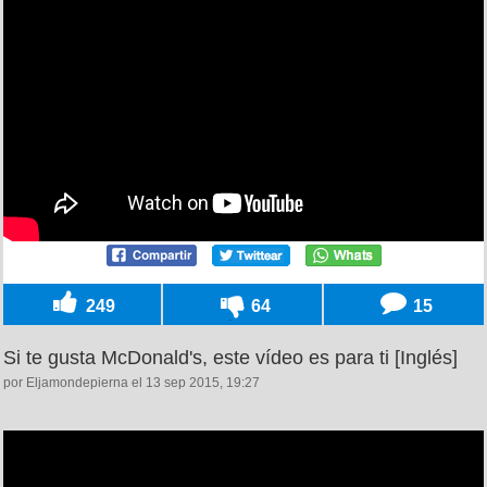
249
64
15
Si te gusta McDonald's, este vídeo es para ti [Inglés]
por Eljamondepierna el 13 sep 2015, 19:27