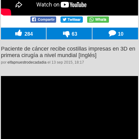
284
63
10
Paciente de cáncer recibe costillas impresas en 3D en
primera cirugía a nivel mundial [Inglés]
por
elfapnuestrodecadadia
el 13 sep 2015, 18:17