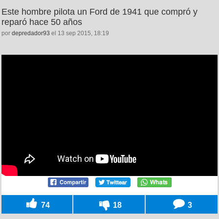
Este hombre pilota un Ford de 1941 que compró y
reparó hace 50 años
por
depredador93
el 13 sep 2015, 18:19
74
18
3