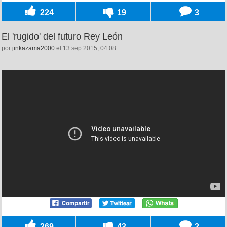
224
19
3
El 'rugido' del futuro Rey León
por
jinkazama2000
el 13 sep 2015, 04:08
269
43
2