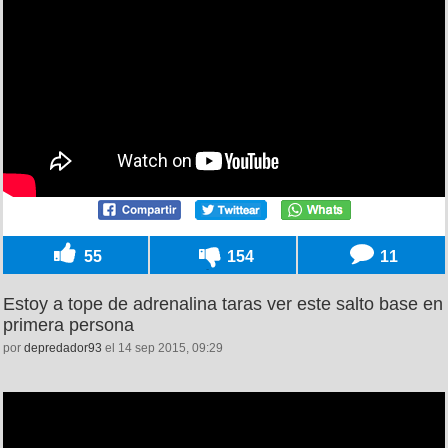
55
154
11
Estoy a tope de adrenalina taras ver este salto base en
primera persona
por
depredador93
el 14 sep 2015, 09:29