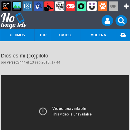
ÚLTIMOS
TOP
CATEG.
MODERA
Dios es mi (co)piloto
por
versetty777
el 13 sep 2015, 17:44