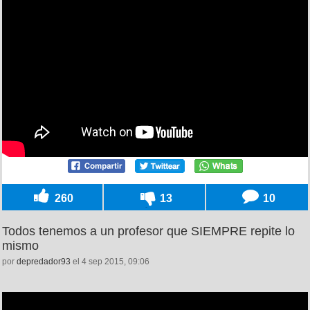
260
13
10
Todos tenemos a un profesor que SIEMPRE repite lo
mismo
por
depredador93
el 4 sep 2015, 09:06