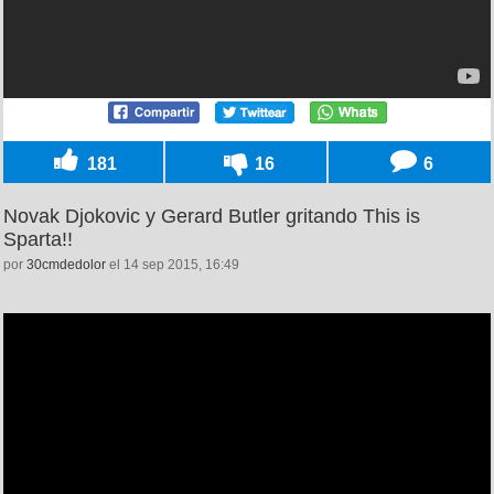
181
16
6
Novak Djokovic y Gerard Butler gritando This is
Sparta!!
por
30cmdedolor
el 14 sep 2015, 16:49