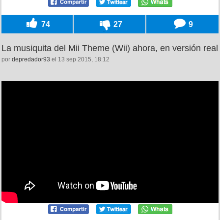
74
27
9
La musiquita del Mii Theme (Wii) ahora, en versión real
por
depredador93
el 13 sep 2015, 18:12