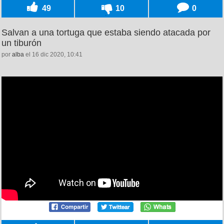
49
10
0
Salvan a una tortuga que estaba siendo atacada por
un tiburón
por
alba
el 16 dic 2020, 10:41