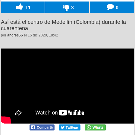
11
3
0
Así está el centro de Medellín (Colombia) durante la
cuarentena
por
andres66
el 15 dic 2020, 18:42