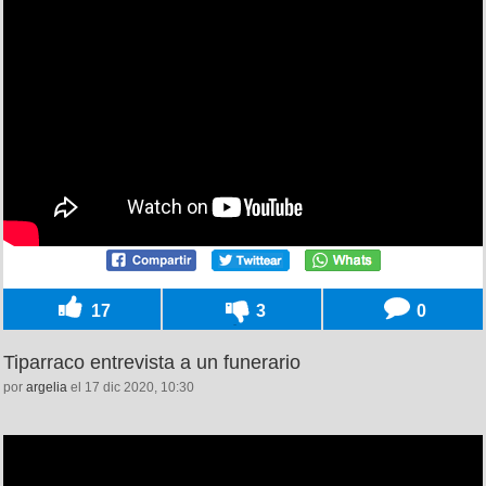
17
3
0
Tiparraco entrevista a un funerario
por
argelia
el 17 dic 2020, 10:30