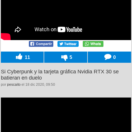
11
5
0
Si Cyberpunk y la tarjeta gráfica Nvidia RTX 30 se
batieran en duelo
por
pescaito
el 18 dic 2020, 09:50