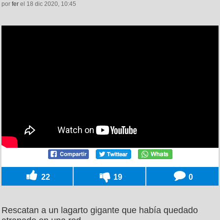
por
fer
el 18 dic 2020, 10:45
22
19
0
Rescatan a un lagarto gigante que había quedado