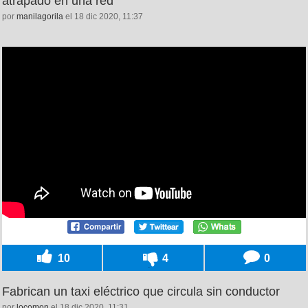
atrapado en una red
por
manilagorila
el 18 dic 2020, 11:37
10
4
0
Fabrican un taxi eléctrico que circula sin conductor
por
locomon
el 18 dic 2020, 11:31