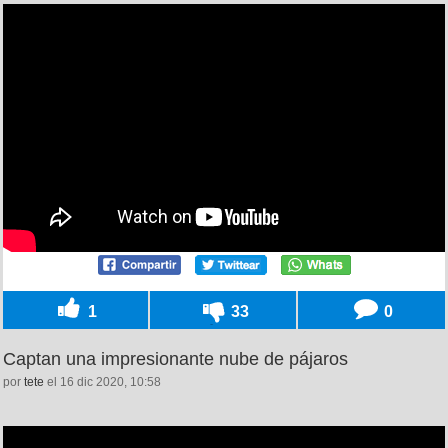
1
33
0
Captan una impresionante nube de pájaros
por
tete
el 16 dic 2020, 10:58