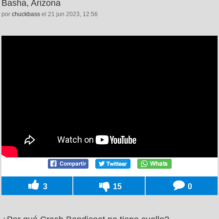
Basha, Arizona
por
chuckbass
el 21 jun 2023, 12:56
3
15
0