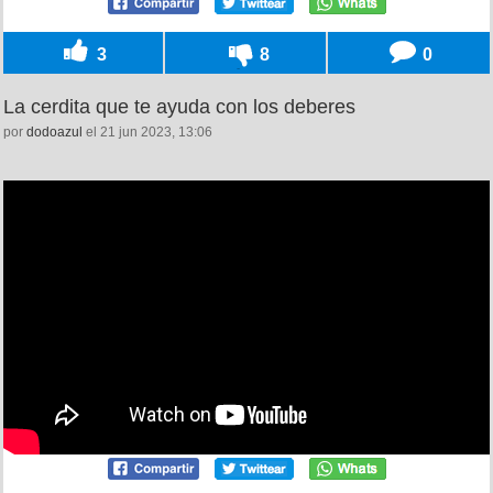
3
8
0
La cerdita que te ayuda con los deberes
por
dodoazul
el 21 jun 2023, 13:06