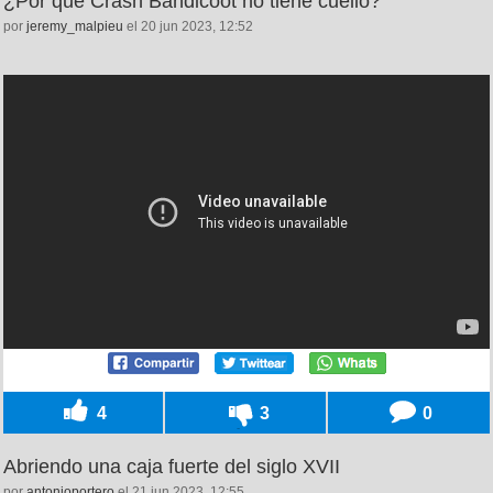
¿Por qué Crash Bandicoot no tiene cuello?
por
jeremy_malpieu
el 20 jun 2023, 12:52
4
3
0
Abriendo una caja fuerte del siglo XVII
por
antonioportero
el 21 jun 2023, 12:55