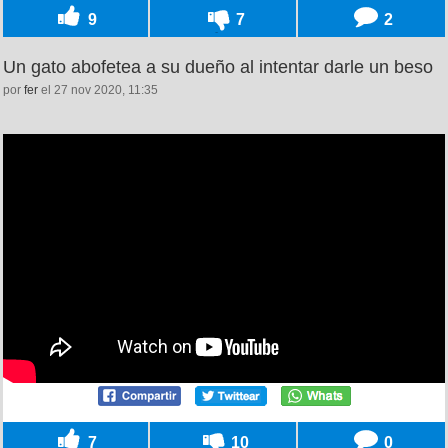
9
7
2
Un gato abofetea a su dueño al intentar darle un beso
por
fer
el 27 nov 2020, 11:35
7
10
0