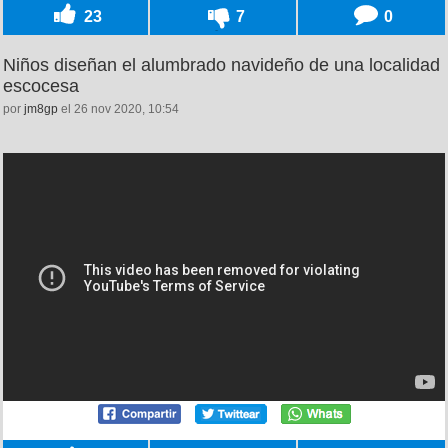
23
7
0
Niños diseñan el alumbrado navideño de una localidad
escocesa
por
jm8gp
el 26 nov 2020, 10:54