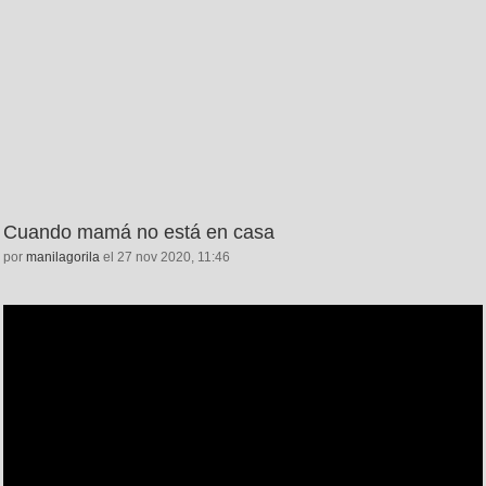
Cuando mamá no está en casa
por
manilagorila
el 27 nov 2020, 11:46