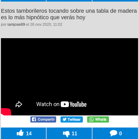
Estos tamborileros tocando sobre una tabla de madera
es lo más hipnótico que verás hoy
por
iamjose89
el 26 nov 2020, 11:02
14
11
0