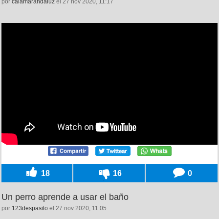
por
calamarandaluz
el 27 nov 2020, 11:17
18
16
0
Un perro aprende a usar el baño
por
123despasito
el 27 nov 2020, 11:05