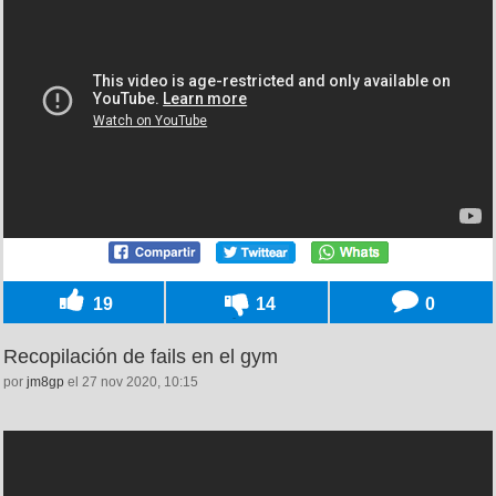
19
14
0
Recopilación de fails en el gym
por
jm8gp
el 27 nov 2020, 10:15