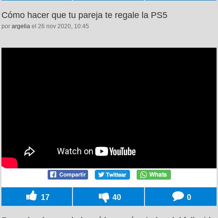
Cómo hacer que tu pareja te regale la PS5
por
argelia
el 26 nov 2020, 10:45
17
40
0