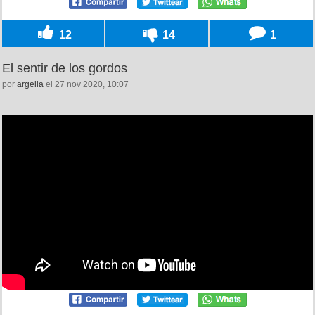
12
14
1
El sentir de los gordos
por
argelia
el 27 nov 2020, 10:07