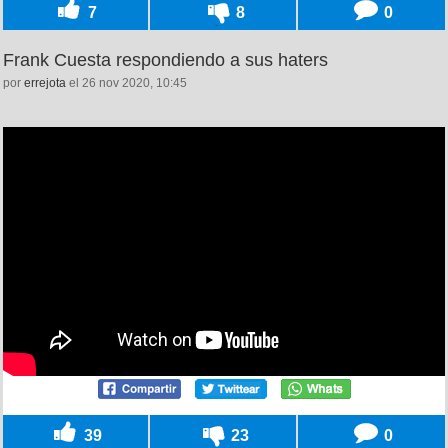
7
8
0
Frank Cuesta respondiendo a sus haters
por
errejota
el 26 nov 2020, 10:45
39
23
0