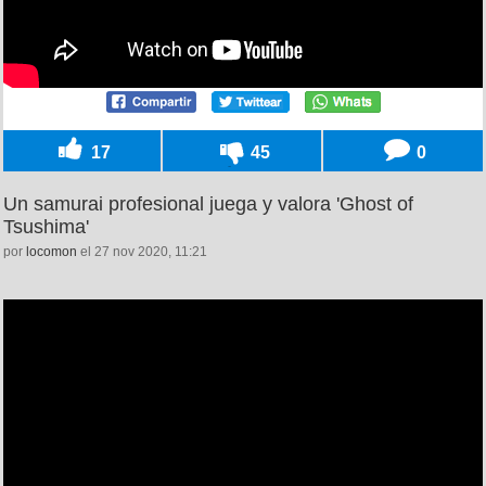
17
45
0
Un samurai profesional juega y valora 'Ghost of
Tsushima'
por
locomon
el 27 nov 2020, 11:21