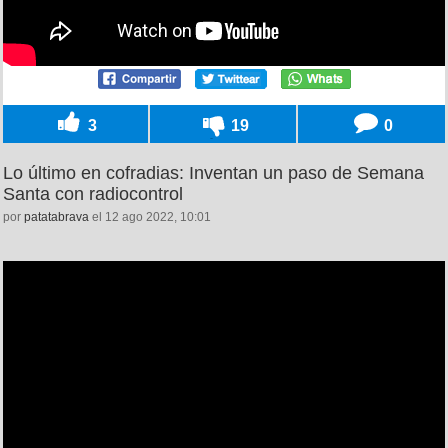
3
19
0
Lo último en cofradias: Inventan un paso de Semana
Santa con radiocontrol
por
patatabrava
el 12 ago 2022, 10:01