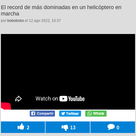
El record de más dominadas en un helicóptero en
marcha
por
bobobobs
el 12 ago 2022, 10:37
2
13
0