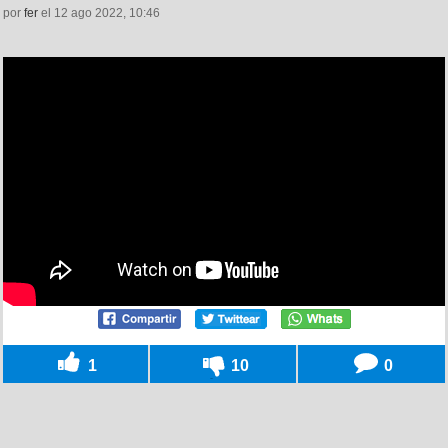
por
fer
el 12 ago 2022, 10:46
1
10
0