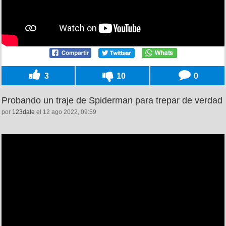
3
10
0
Probando un traje de Spiderman para trepar de verdad
por
123dale
el 12 ago 2022, 09:59