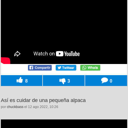
8
3
0
Así es cuidar de una pequeña alpaca
por
chuckbass
el 12 ago 2022, 10:26