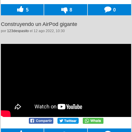
5
8
0
Construyendo un AirPod gigante
por
123despasito
el 12 ago 2022, 10:30