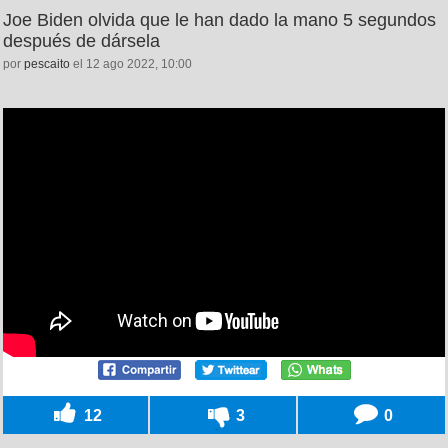
Joe Biden olvida que le han dado la mano 5 segundos
después de dársela
por
pescaito
el 12 ago 2022, 10:00
12
3
0