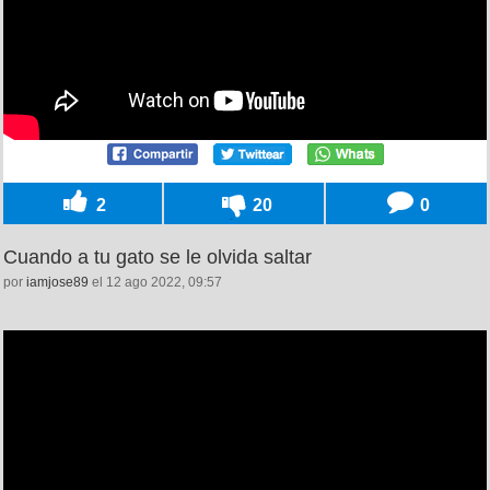
2
20
0
Cuando a tu gato se le olvida saltar
por
iamjose89
el 12 ago 2022, 09:57