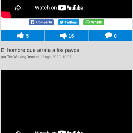
5
16
0
El hombre que atraía a los pavos
por
TheWalkingDead
el 12 ago 2022, 10:27