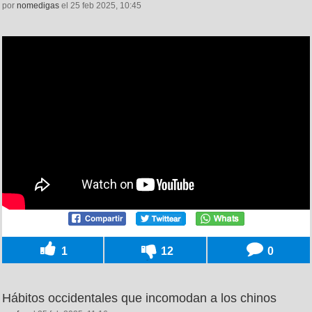
por
nomedigas
el 25 feb 2025, 10:45
1
12
0
Hábitos occidentales que incomodan a los chinos