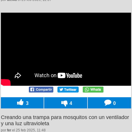
3
4
0
Creando una trampa para mosquitos con un ventilador
y una luz ultravioleta
por
fer
el 25 feb 2025, 11:48