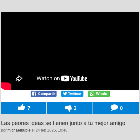
7
3
0
Las peores ideas se tienen junto a tu mejor amigo
por
michaelbuble
el 24 feb 2025, 10:48