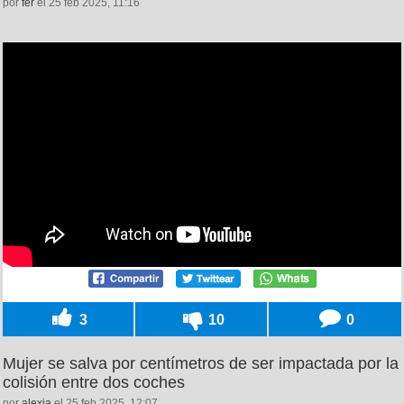
por
fer
el 25 feb 2025, 11:16
3
10
0
Mujer se salva por centímetros de ser impactada por la
colisión entre dos coches
por
alexia
el 25 feb 2025, 12:07