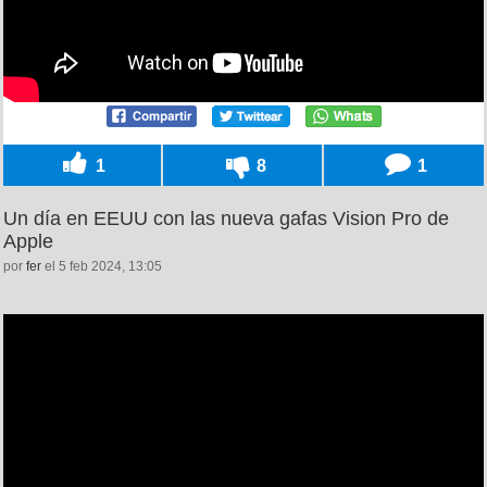
1
8
1
Un día en EEUU con las nueva gafas Vision Pro de
Apple
por
fer
el 5 feb 2024, 13:05