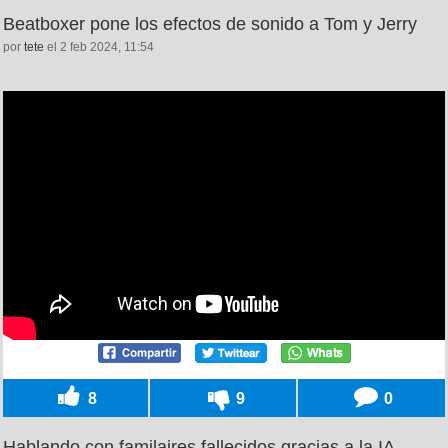
Beatboxer pone los efectos de sonido a Tom y Jerry
por
tete
el 2 feb 2024, 11:54
8
9
0
Hablando con familaires fallecidos gracias a la IA