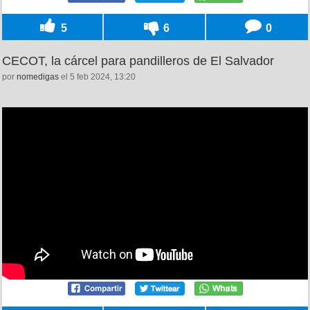
5
6
0
CECOT, la cárcel para pandilleros de El Salvador
por
nomedigas
el 5 feb 2024, 13:20