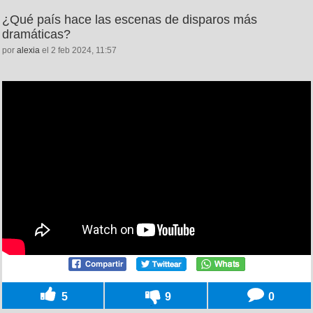
¿Qué país hace las escenas de disparos más
dramáticas?
por
alexia
el 2 feb 2024, 11:57
5
9
0