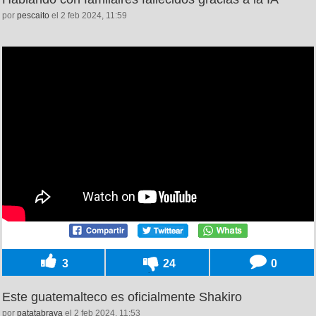
por
pescaito
el 2 feb 2024, 11:59
3
24
0
Este guatemalteco es oficialmente Shakiro
por
patatabrava
el 2 feb 2024, 11:53