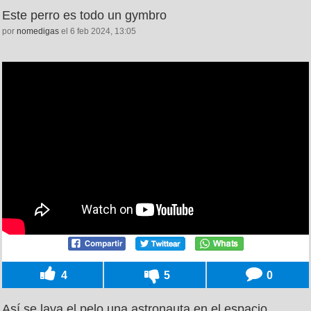
Este perro es todo un gymbro
por
nomedigas
el 6 feb 2024, 13:05
4
5
0
Así se lava el pelo una astronauta en el espacio