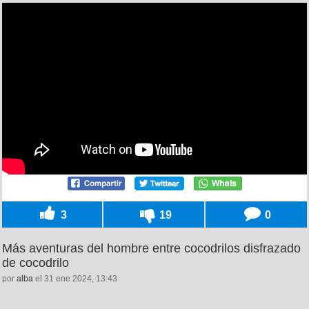
3
19
0
Más aventuras del hombre entre cocodrilos disfrazado
de cocodrilo
por
alba
el 31 ene 2024, 13:43