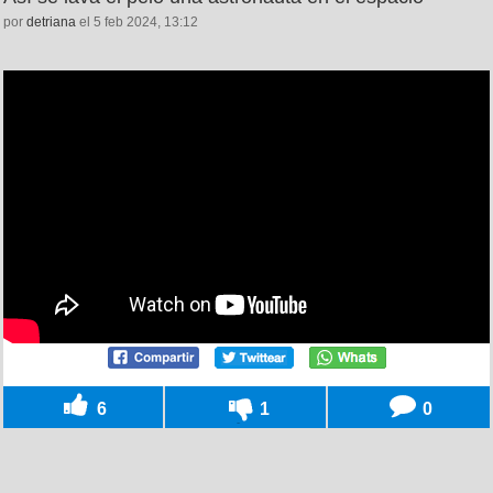
por
detriana
el 5 feb 2024, 13:12
6
1
0