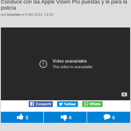
Conduce con las Apple Vision Pro puestas y le para la
policía
por
locomon
el 6 feb 2024, 13:03
5
6
0