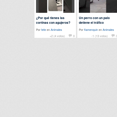
¿Por qué tienes las
Un perro con un palo
cortinas con agujeros?
detiene el tráfico
Por
tete
en
Animales
Por
flamenquin
en
Animales
+2 (4 votos)
0
-1 (13 votos)