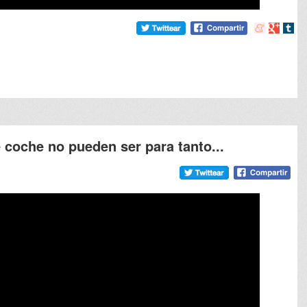
Compartir
Compart
Comp
en
en
en
meneame
Google
tumb
 coche no pueden ser para tanto...