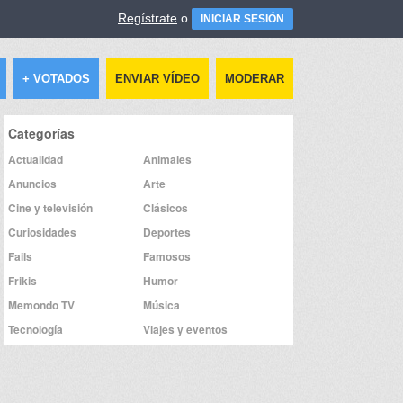
Regístrate
o
INICIAR SESIÓN
+ VOTADOS
ENVIAR VÍDEO
MODERAR
Categorías
Actualidad
Animales
Anuncios
Arte
Cine y televisión
Clásicos
Curiosidades
Deportes
Fails
Famosos
Frikis
Humor
Memondo TV
Música
Tecnología
Viajes y eventos