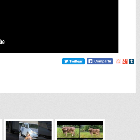
Compartir
Compart
Comp
en
en
en
meneame
Google
tumb