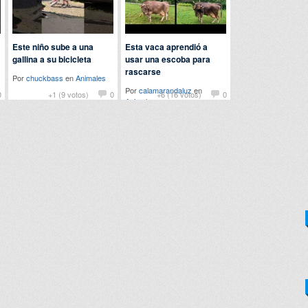
Este niño sube a una
Esta vaca aprendió a
gallina a su bicicleta
usar una escoba para
rascarse
Por
chuckbass
en
Animales
Por
calamarandaluz
en
0
+1 (9 votos)
0
+6 (16 votos)
0
Animales