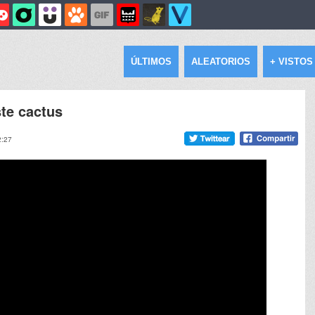
ÚLTIMOS
ALEATORIOS
+ VISTOS
te cactus
2:27