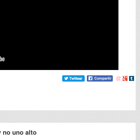
Compartir
Compart
Comp
en
en
en
meneame
Google
tumb
 no uno alto