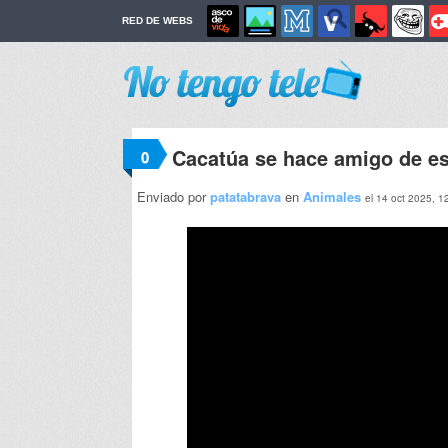
RED DE WEBS
Cacatúa se hace amigo de es
0
Enviado por
patatabrava
en
Animales
el 14 oct 2025, 1