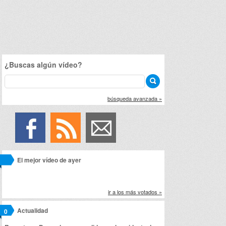
¿Buscas algún vídeo?
búsqueda avanzada »
El mejor vídeo de ayer
ir a los más votados »
Actualidad
0