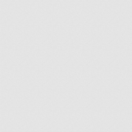
ir
artir
+
lr