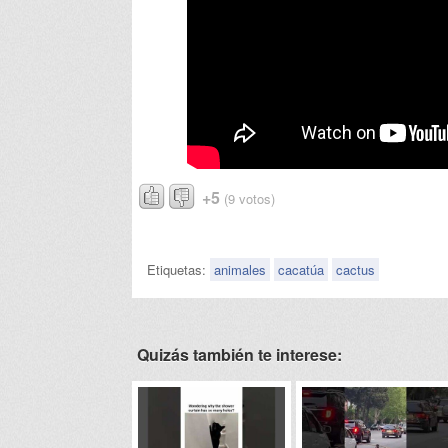
+5
(9 votos)
Etiquetas:
animales
cacatúa
cactus
Quizás también te interese: