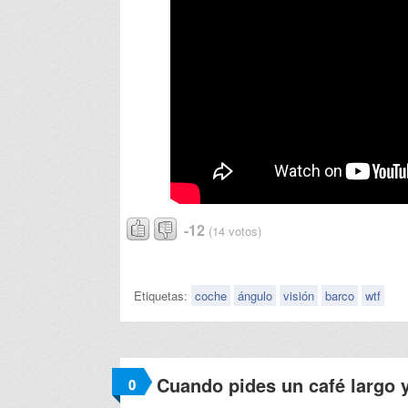
-12
(14 votos)
Etiquetas:
coche
ángulo
visión
barco
wtf
Cuando pides un café largo y
0