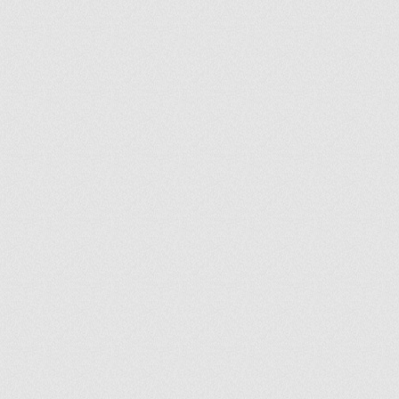
ir
artir
+
lr