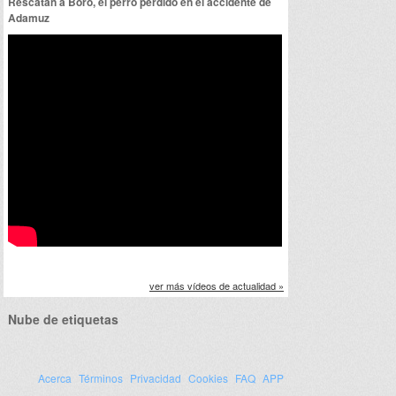
Rescatan a Boro, el perro perdido en el accidente de
Adamuz
ver más vídeos de actualidad »
Nube de etiquetas
Acerca
Términos
Privacidad
Cookies
FAQ
APP