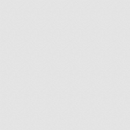
ir
artir
+
lr