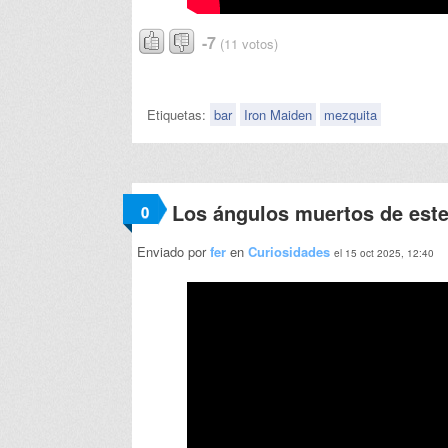
-7
(11 votos)
Etiquetas:
bar
Iron Maiden
mezquita
Los ángulos muertos de este
0
Enviado por
fer
en
Curiosidades
el 15 oct 2025, 12:40