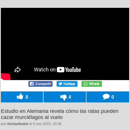
8
4
0
Estudio en Alemania revela cómo las ratas pueden
cazar murciélagos al vuelo
por
michaelbuble
el 5 nov 2025, 10:36