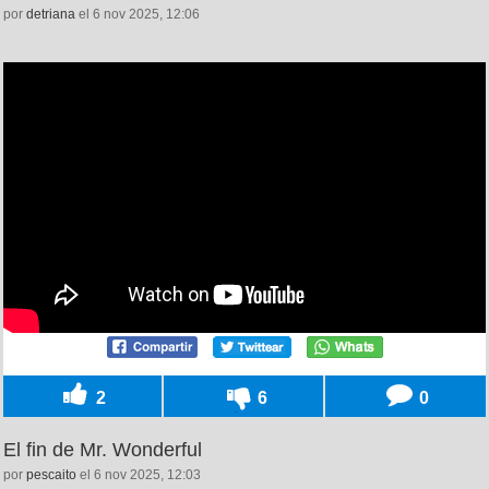
por
detriana
el 6 nov 2025, 12:06
2
6
0
El fin de Mr. Wonderful
por
pescaito
el 6 nov 2025, 12:03