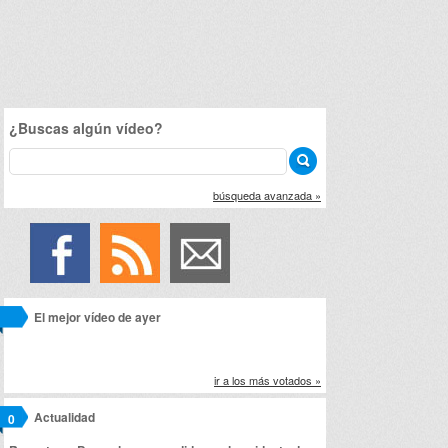
¿Buscas algún vídeo?
búsqueda avanzada »
El mejor vídeo de ayer
ir a los más votados »
Actualidad
0