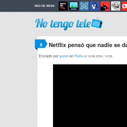
RED DE WEBS
Netflix pensó que nadie se da
0
Enviado por
yuno
en
Fails
el 19 dic 2024, 10:55