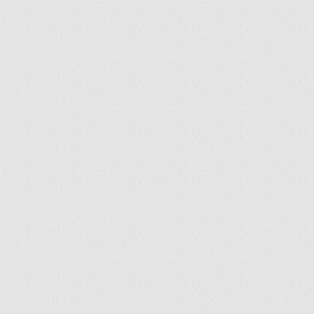
ir
artir
+
lr