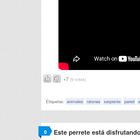
+7
(9 votos)
Etiquetas:
animales
ratones
serpiente
pared
a
Este perrete está disfrutand
0