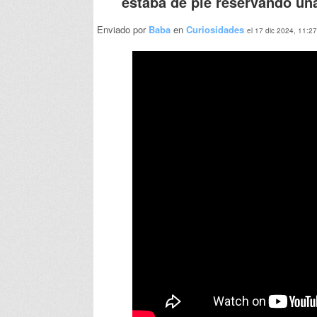
estaba de pie reservando un
Enviado por
Baba
en
Curiosidades
el 17 dic 2024, 11:27