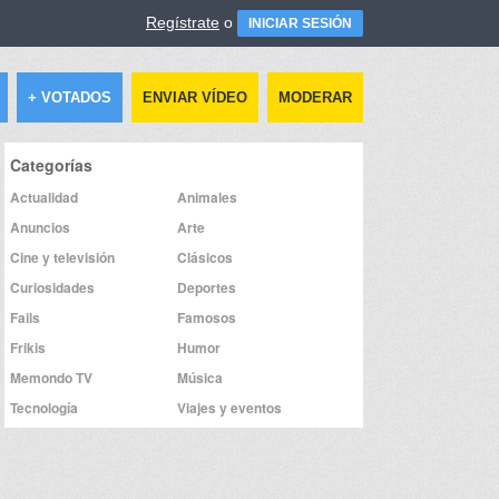
Regístrate
o
INICIAR SESIÓN
+ VOTADOS
ENVIAR VÍDEO
MODERAR
Categorías
Actualidad
Animales
Anuncios
Arte
Cine y televisión
Clásicos
Curiosidades
Deportes
Fails
Famosos
Frikis
Humor
Memondo TV
Música
Tecnología
Viajes y eventos