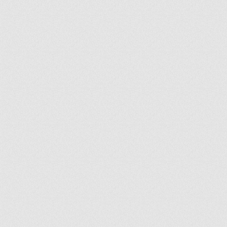
ir
artir
+
lr