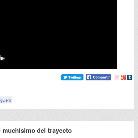
Compartir
Compart
Comp
en
en
en
meneame
Google
tumb
gujero
o muchísimo del trayecto