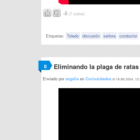
-5
(7 votos)
Etiquetas:
Toledo
discusión
señora
conductor
Eliminando la plaga de ratas
0
Enviado por
argelia
en
Curiosidades
el 18 dic 2024, 12