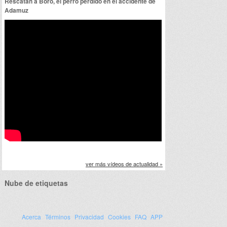
Rescatan a Boro, el perro perdido en el accidente de
Adamuz
ver más vídeos de actualidad »
Nube de etiquetas
Acerca
Términos
Privacidad
Cookies
FAQ
APP