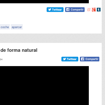
Compartir
Compart
Comp
en
en
en
meneame
Google
tumb
coche
aparcar
 de forma natural
:34