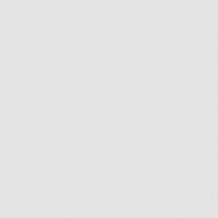
ir
artir
+
lr