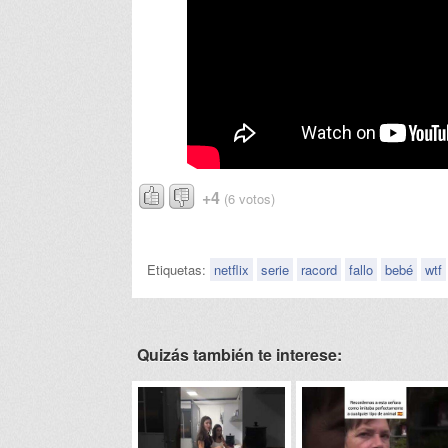
+4
(6 votos)
Etiquetas:
netflix
serie
racord
fallo
bebé
wtf
Quizás también te interese: