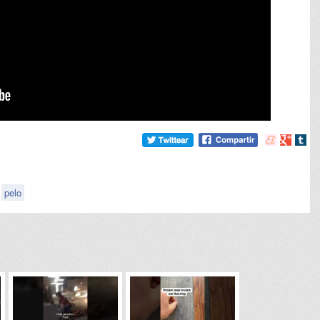
Compartir
Compart
Comp
en
en
en
meneame
Google
tumb
pelo