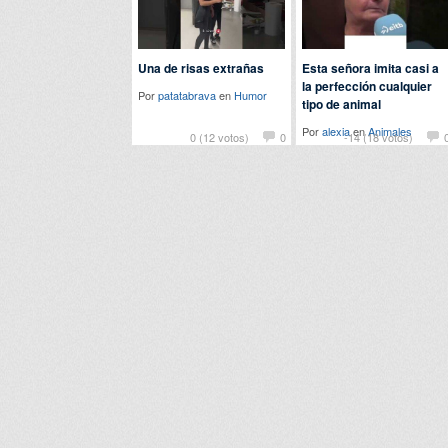
Una de risas extrañas
Esta señora imita casi a
la perfección cualquier
Por
patatabrava
en
Humor
tipo de animal
Por
alexia
en
Animales
0 (12 votos)
0
-14 (18 votos)