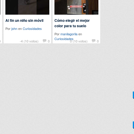
Al fin un niño sin móvil
Cómo elegir el mejor
color para tu suelo
Por
john
en
Curiosidades
Por
manilagorila
en
Curiosidades
0
-4 (10 votos)
0
0 (10 votos)
0