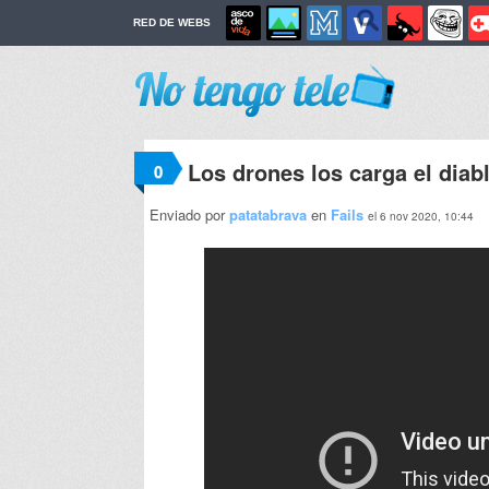
RED DE WEBS
Los drones los carga el diab
0
Enviado por
patatabrava
en
Fails
el 6 nov 2020, 10:44