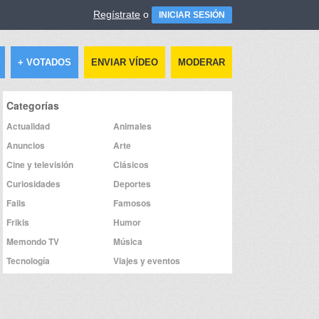
Regístrate
o
INICIAR SESIÓN
+ VOTADOS
ENVIAR VÍDEO
MODERAR
Categorías
Actualidad
Animales
Anuncios
Arte
Cine y televisión
Clásicos
Curiosidades
Deportes
Fails
Famosos
Frikis
Humor
Memondo TV
Música
Tecnología
Viajes y eventos