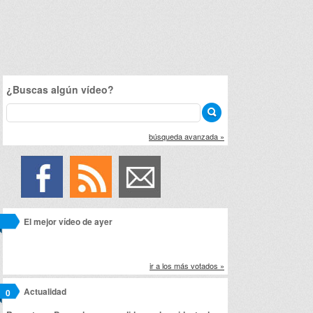
¿Buscas algún vídeo?
búsqueda avanzada »
El mejor vídeo de ayer
ir a los más votados »
Actualidad
0