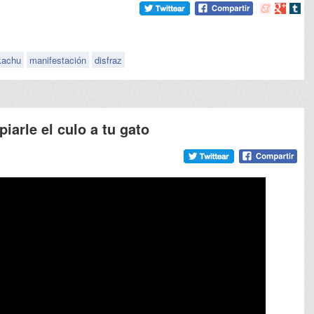
Compartir
Compart
Comp
en
en
en
meneame
Google
tumb
kachu
manifestación
disfraz
iarle el culo a tu gato