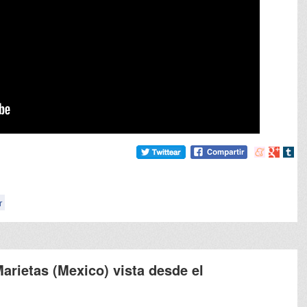
Compartir
Compart
Comp
en
en
en
meneame
Google
tumb
r
Marietas (Mexico) vista desde el