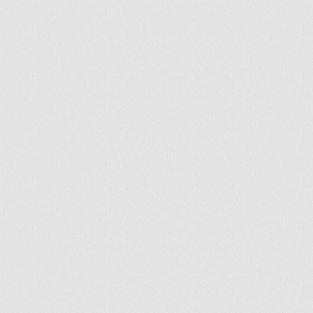
ir
artir
+
lr