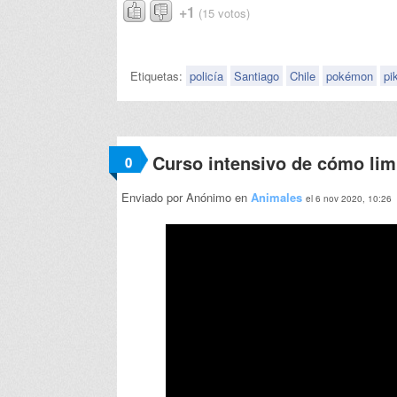
+1
(15 votos)
Etiquetas:
policía
Santiago
Chile
pokémon
pi
Curso intensivo de cómo limp
0
Enviado por Anónimo en
Animales
el 6 nov 2020, 10:26