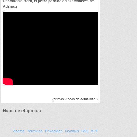
Rescatan a Boro, el perro perdido en el accidente de
Adamuz
ver más vídeos de actualidad »
Nube de etiquetas
Acerca
Términos
Privacidad
Cookies
FAQ
APP