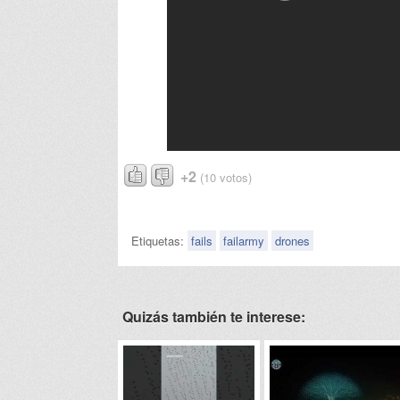
+2
(10 votos)
Etiquetas:
fails
failarmy
drones
Quizás también te interese: