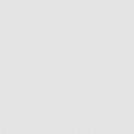
ir
artir
+
lr