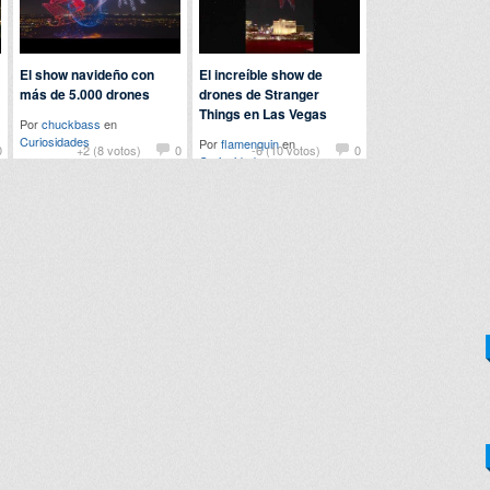
El show navideño con
El increíble show de
más de 5.000 drones
drones de Stranger
Things en Las Vegas
Por
chuckbass
en
Curiosidades
Por
flamenquin
en
0
+2 (8 votos)
0
-6 (10 votos)
0
Curiosidades