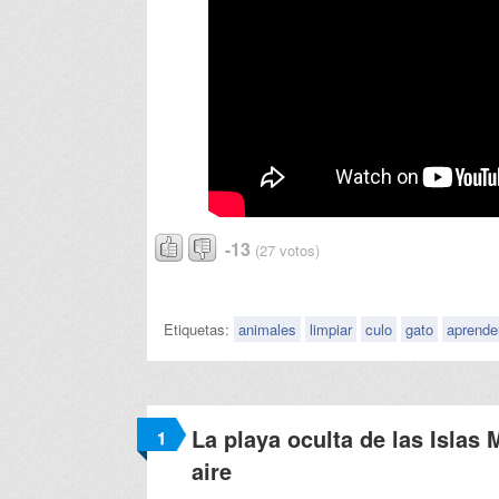
-13
(27 votos)
Etiquetas:
animales
limpiar
culo
gato
aprende
La playa oculta de las Islas 
1
aire