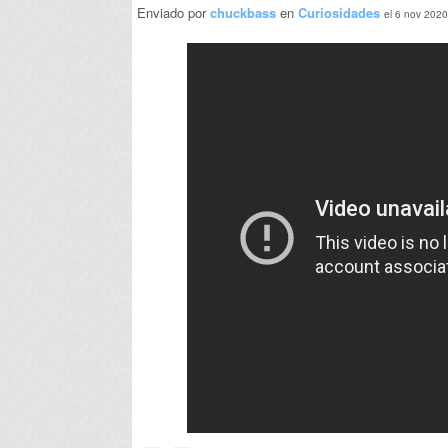
Enviado por
chuckbass
en
Curiosidades
el 6 nov 2020