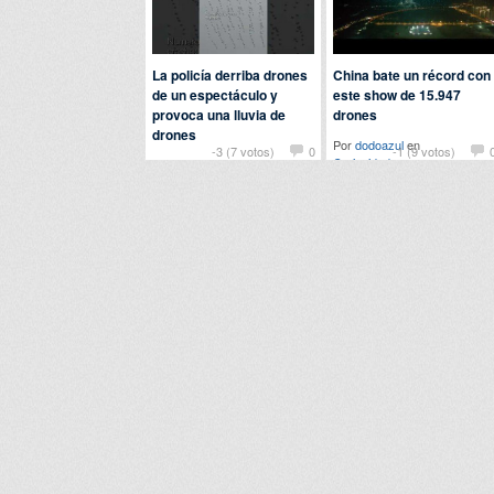
La policía derriba drones
China bate un récord con
de un espectáculo y
este show de 15.947
provoca una lluvia de
drones
drones
Por
dodoazul
en
-3 (7 votos)
0
-1 (9 votos)
Curiosidades
Por
manilagorila
en
Curiosidades