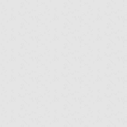
ir
artir
+
lr