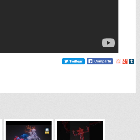
Compartir
Compart
Comp
en
en
en
meneame
Google
tumb