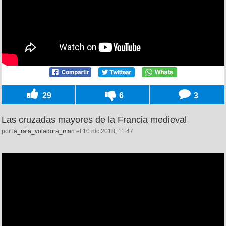
29
6
3
Las cruzadas mayores de la Francia medieval
por
la_rata_voladora_man
el 10 dic 2018, 11:47