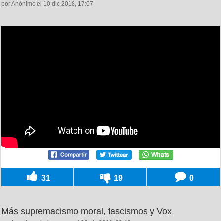
por Anónimo el 10 dic 2018, 17:07
31
19
0
Más supremacismo moral, fascismos y Vox