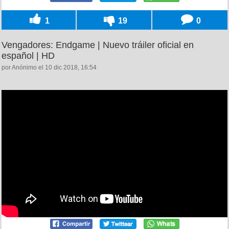
1
19
0
Vengadores: Endgame | Nuevo tráiler oficial en
español | HD
por Anónimo el 10 dic 2018, 16:54