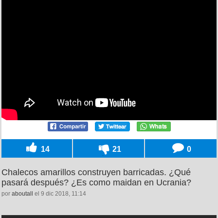
14
21
0
Chalecos amarillos construyen barricadas. ¿Qué
pasará después? ¿Es como maidan en Ucrania?
por
aboutall
el 9 dic 2018, 11:14