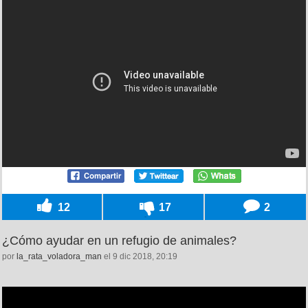
12
17
2
¿Cómo ayudar en un refugio de animales?
por
la_rata_voladora_man
el 9 dic 2018, 20:19