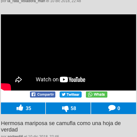
por
la_rata_voladora_man
el 10 dic 2018, 22:48
35
58
0
Hermosa mariposa se camufla como una hoja de
verdad
por
andres66
el 10 dic 2018, 22:46