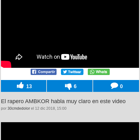
13
6
0
El rapero AMBKOR habla muy claro en este video
por
30cmdedolor
el 12 dic 2018, 15:00