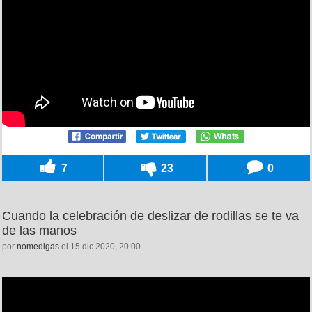
7
23
0
Cuando la celebración de deslizar de rodillas se te va
de las manos
por
nomedigas
el 15 dic 2020, 20:00