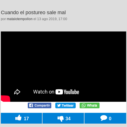
Cuando el postureo sale mal
por
matalotempollon
el 13 ago 2019, 17:00
17
34
0