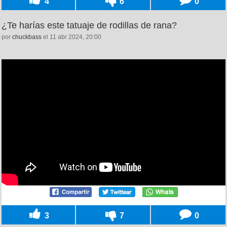
4
6
0
¿Te harías este tatuaje de rodillas de rana?
por
chuckbass
el 11 abr 2024, 20:00
3
7
0