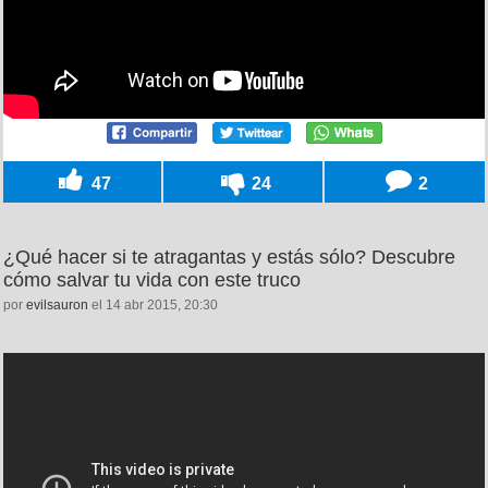
47
24
2
¿Qué hacer si te atragantas y estás sólo? Descubre
cómo salvar tu vida con este truco
por
evilsauron
el 14 abr 2015, 20:30