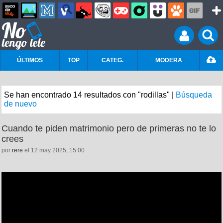
ÚLTIMOS
TOP
CATEG.
MODERA
Se han encontrado 14 resultados con "rodillas" |
Búsqueda
de nuevo
Cuando te piden matrimonio pero de primeras no te lo
crees
por
rere
el 12 may 2025, 15:00