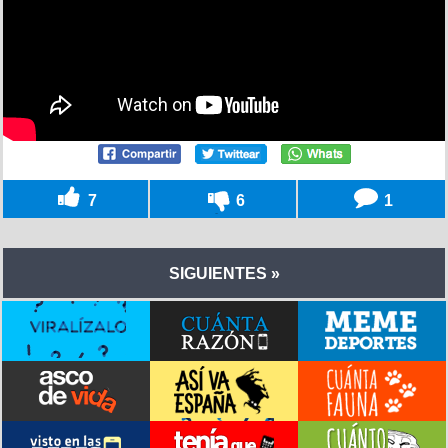
7
6
1
SIGUIENTES »