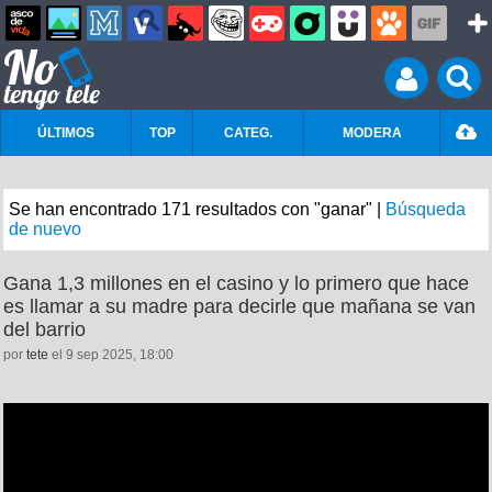
ÚLTIMOS
TOP
CATEG.
MODERA
Se han encontrado 171 resultados con "ganar" |
Búsqueda
de nuevo
Gana 1,3 millones en el casino y lo primero que hace
es llamar a su madre para decirle que mañana se van
del barrio
por
tete
el 9 sep 2025, 18:00