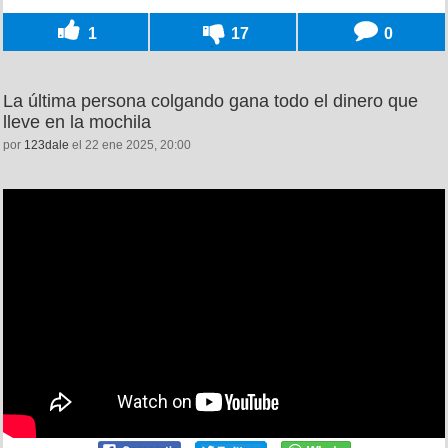
1
17
0
La última persona colgando gana todo el dinero que
lleve en la mochila
por
123dale
el 22 ene 2025, 20:00