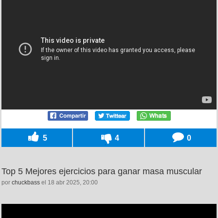
5
4
0
Top 5 Mejores ejercicios para ganar masa muscular
por
chuckbass
el 18 abr 2025, 20:00