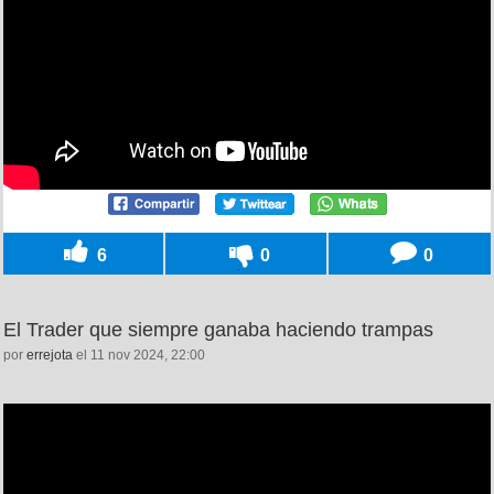
6
0
0
El Trader que siempre ganaba haciendo trampas
por
errejota
el 11 nov 2024, 22:00