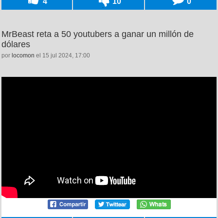
4
10
0
MrBeast reta a 50 youtubers a ganar un millón de
dólares
por
locomon
el 15 jul 2024, 17:00