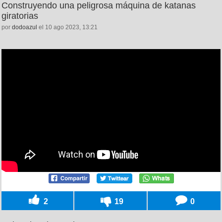
Construyendo una peligrosa máquina de katanas
giratorias
por
dodoazul
el 10 ago 2023, 13:21
2
19
0