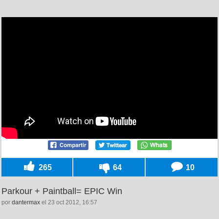
265
64
10
Parkour + Paintball= EPIC Win
por
dantermax
el 23 oct 2012, 16:57