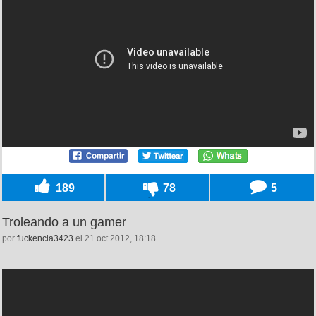
189
78
5
Troleando a un gamer
por
fuckencia3423
el 21 oct 2012, 18:18