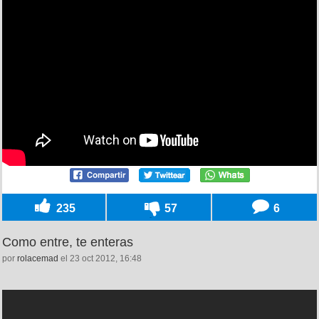
235
57
6
Como entre, te enteras
por
rolacemad
el 23 oct 2012, 16:48