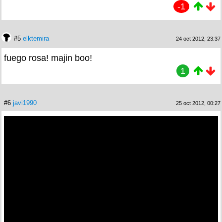
-1
#5
elktemira
24 oct 2012, 23:37
fuego rosa! majin boo!
1
#6
javi1990
25 oct 2012, 00:27