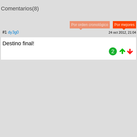
Comentarios
(8)
Por orden cronológico
Por mejores
#1
dy3g0
24 oct 2012, 21:04
Destino final!
2