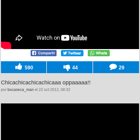
590
44
29
Chicachicachicachicaaa oppaaaaa!!
por
bocaseca_man
el 22 oct 2012, 08:32