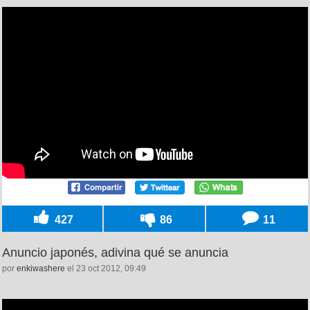
427
86
11
Anuncio japonés, adivina qué se anuncia
por
enkiwashere
el 23 oct 2012, 09:49