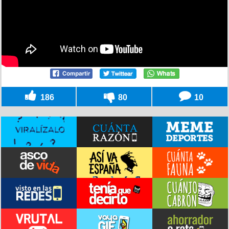
186
80
10