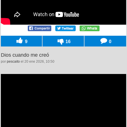
9
16
0
Dios cuando me creó
por
pescaito
el 20 ene 2026, 10:50