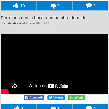
10
9
0
Perro besa en la boca a un hombre dormido
por
patatabrava
el 21 ene 2026, 12:28
6
7
0