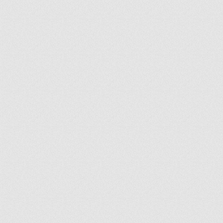
ir
artir
+
lr