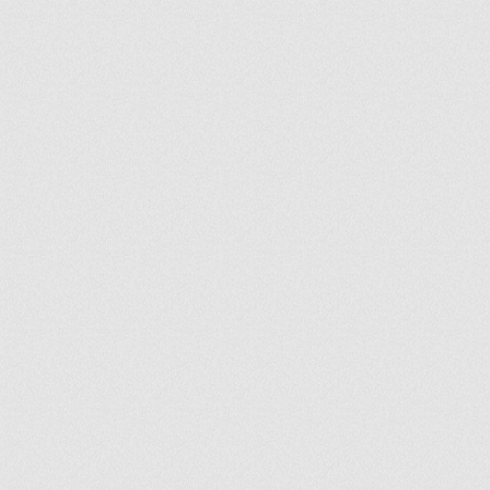
ir
artir
+
lr