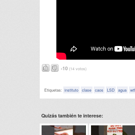
-10
(14 votos)
Etiquetas:
instituto
clase
caos
LSD
agua
wt
Quizás también te interese: