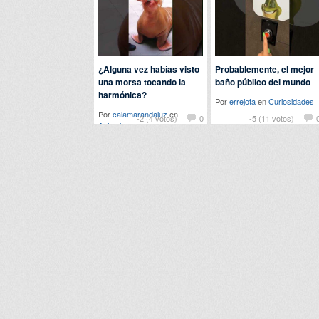
¿Alguna vez habías visto
Probablemente, el mejor
una morsa tocando la
baño público del mundo
harmónica?
Por
errejota
en
Curiosidades
Por
calamarandaluz
en
-2 (4 votos)
0
-5 (11 votos)
Animales