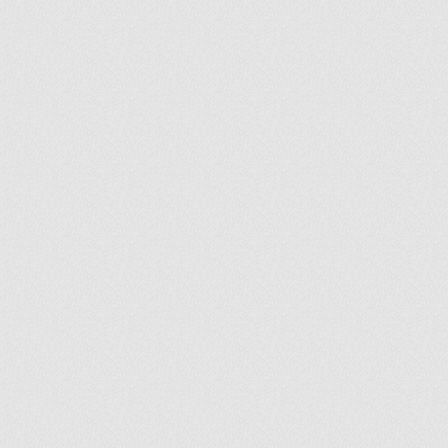
ir
artir
+
lr