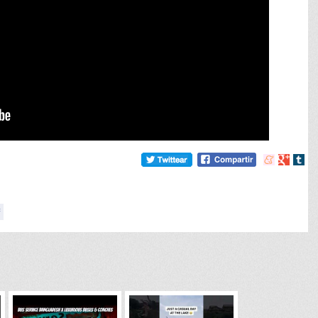
Compartir
Compart
Comp
en
en
en
meneame
Google
tumb
f