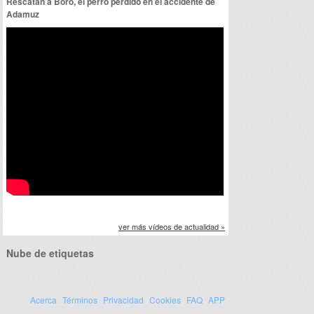
Rescatan a Boro, el perro perdido en el accidente de
Adamuz
ver más vídeos de actualidad »
Nube de etiquetas
Acerca
Términos
Privacidad
Cookies
FAQ
APP