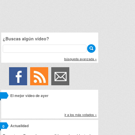
¿Buscas algún vídeo?
búsqueda avanzada »
El mejor vídeo de ayer
ir a los más votados »
Actualidad
0