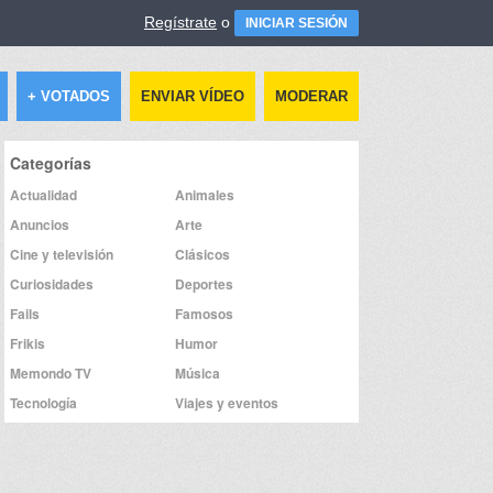
Regístrate
o
INICIAR SESIÓN
+ VOTADOS
ENVIAR VÍDEO
MODERAR
Categorías
Actualidad
Animales
Anuncios
Arte
Cine y televisión
Clásicos
Curiosidades
Deportes
Fails
Famosos
Frikis
Humor
Memondo TV
Música
Tecnología
Viajes y eventos