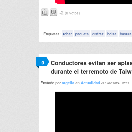
-2
(8 votos)
Etiquetas:
robar
paquete
disfraz
bolsa
basura
Conductores evitan ser apla
0
durante el terremoto de Tai
Enviado por
argelia
en
Actualidad
el 5 abr 2024, 12:37