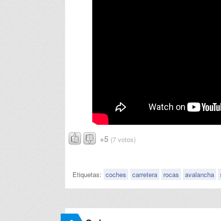
+5
(7 votos)
Etiquetas:
coches
carretera
rocas
avalancha