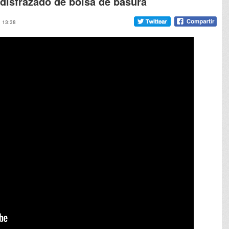
disfrazado de bolsa de basura
, 13:38