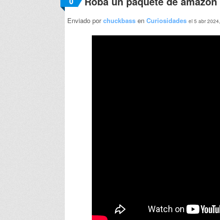
Roba un paquete de amazon 
0
Enviado por
chuckbass
en
Curiosidades
el 5 abr 2024