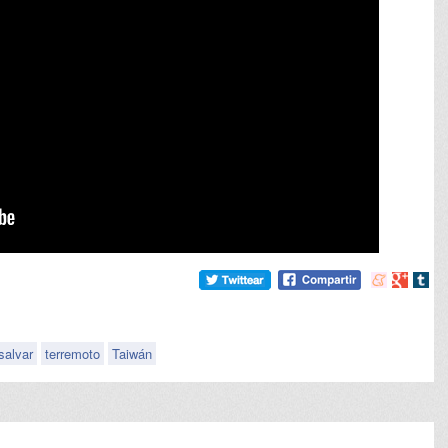
Compartir
Compart
Comp
en
en
en
meneame
Google
tumb
salvar
terremoto
Taiwán