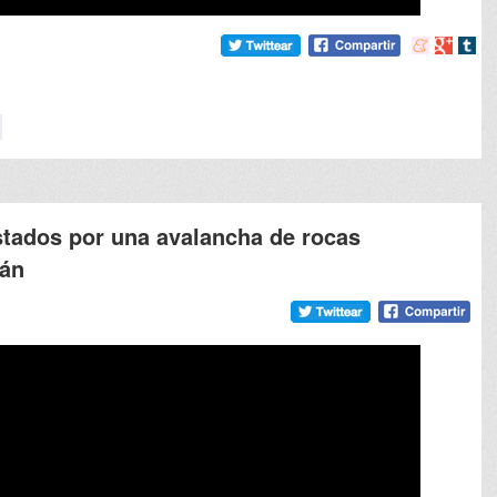
Compartir
Compart
Comp
en
en
en
meneame
Google
tumb
stados por una avalancha de rocas
wán