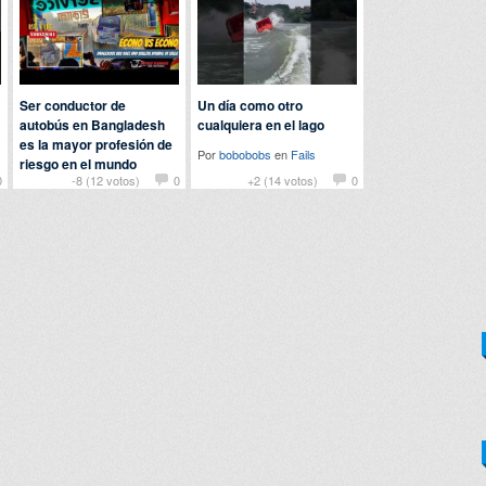
Ser conductor de
Un día como otro
autobús en Bangladesh
cualquiera en el lago
es la mayor profesión de
Por
bobobobs
en
Fails
riesgo en el mundo
0
-8 (12 votos)
0
+2 (14 votos)
0
Por
john
en
Curiosidades