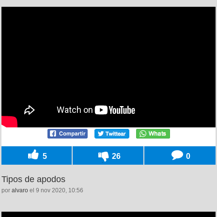
5
26
0
Tipos de apodos
por
alvaro
el 9 nov 2020, 10:56