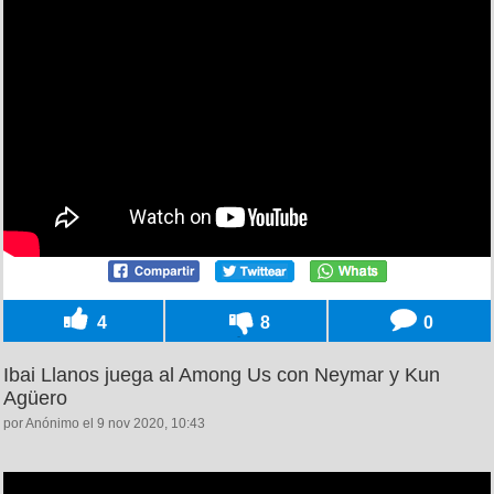
4
8
0
Ibai Llanos juega al Among Us con Neymar y Kun
Agüero
por Anónimo el 9 nov 2020, 10:43