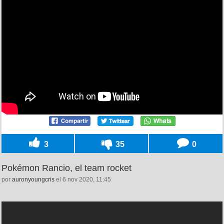
3
35
0
Pokémon Rancio, el team rocket
por
auronyoungcris
el 6 nov 2020, 11:45