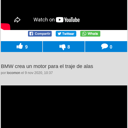
9
8
0
BMW crea un motor para el traje de alas
por
locomon
el 9 nov 2020, 10:37