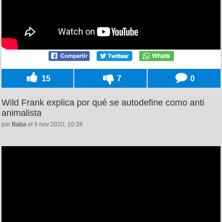
15
7
0
Wild Frank explica por qué se autodefine como anti
animalista
por
Baba
el 9 nov 2020, 10:38