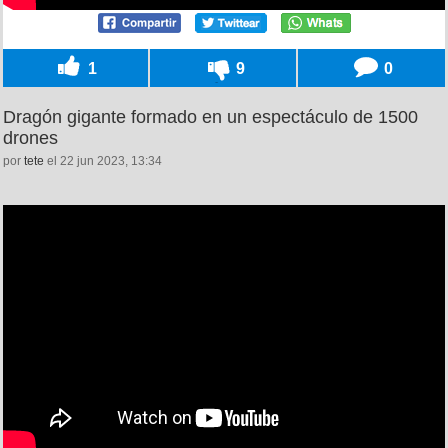
1
9
0
Dragón gigante formado en un espectáculo de 1500
drones
por
tete
el 22 jun 2023, 13:34