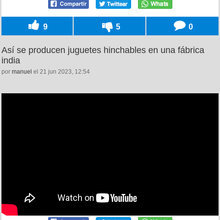
9
5
0
Así se producen juguetes hinchables en una fábrica
india
por
manuel
el 21 jun 2023, 12:54