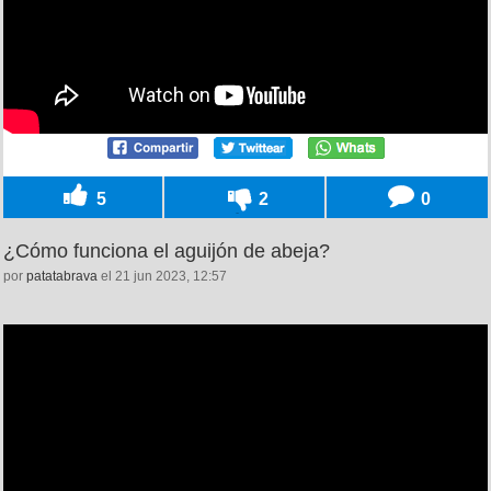
5
2
0
¿Cómo funciona el aguijón de abeja?
por
patatabrava
el 21 jun 2023, 12:57