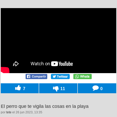
7
11
0
El perro que te vigila las cosas en la playa
por
tete
el 26 jun 2023, 13:35