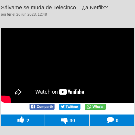
Sálvame se muda de Telecinco... ¿a Netflix?
por
fer
el 26 jun 2023, 12:48
2
30
0