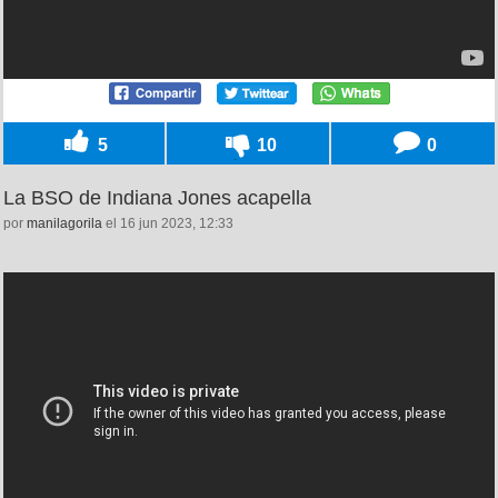
5
10
0
La BSO de Indiana Jones acapella
por
manilagorila
el 16 jun 2023, 12:33