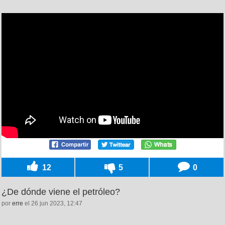
12
5
0
¿De dónde viene el petróleo?
por
erre
el 26 jun 2023, 12:47