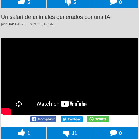
5
5
0
Un safari de animales generados por una IA
por
Baba
el 26 jun 2023, 12:56
1
11
0