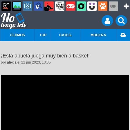
ÚLTIMOS
TOP
CATEG.
MODERA
¡Esta abuela juega muy bien a basket!
por
alexia
el 22 jun 2023, 13:35