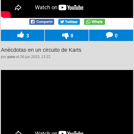
3
8
0
Anécdotas en un circuito de Karts
por
yuno
el 26 jun 2023, 13:22