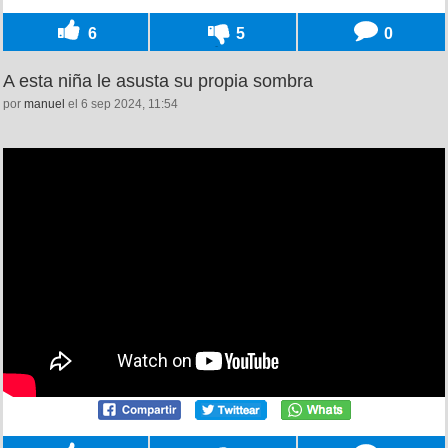
6
5
0
A esta niña le asusta su propia sombra
por
manuel
el 6 sep 2024, 11:54