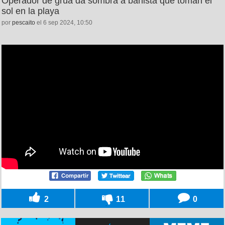
Operador de grúa da sombra a bañista que toman el
sol en la playa
por
pescaito
el 6 sep 2024, 10:50
2
11
0