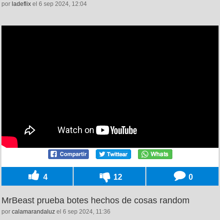
por
ladeflix
el 6 sep 2024, 12:04
4
12
0
MrBeast prueba botes hechos de cosas random
por
calamarandaluz
el 6 sep 2024, 11:36