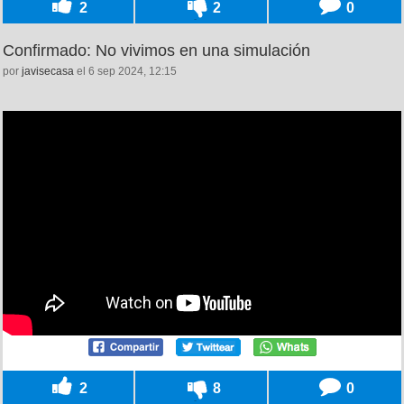
2
2
0
Confirmado: No vivimos en una simulación
por
javisecasa
el 6 sep 2024, 12:15
2
8
0