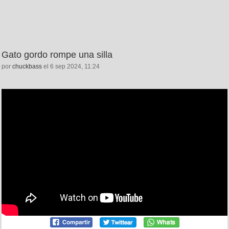
Gato gordo rompe una silla
por
chuckbass
el 6 sep 2024, 11:24