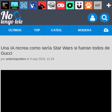
ÚLTIMOS
TOP
CATEG.
MODERA
Una IA recrea como sería Star Wars si fueran todos de
Gucci
por
antonioportero
el 4 sep 2024, 11:34