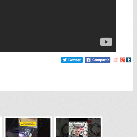
Compartir
Compart
Comp
en
en
en
meneame
Google
tumb