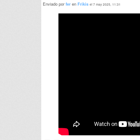
Enviado por
fer
en
Frikis
el 7 may 2025, 11:31