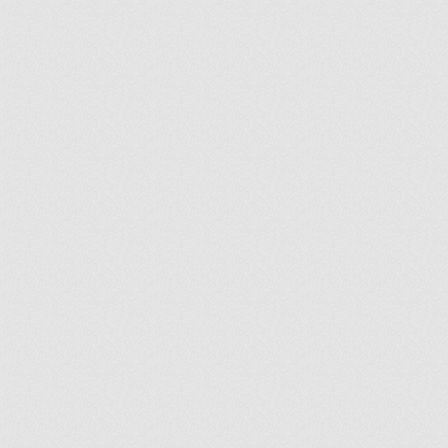
ir
artir
+
lr