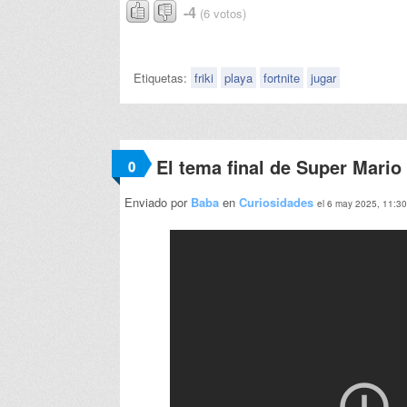
-4
(6 votos)
Etiquetas:
friki
playa
fortnite
jugar
El tema final de Super Mario 
0
Enviado por
Baba
en
Curiosidades
el 6 may 2025, 11:30