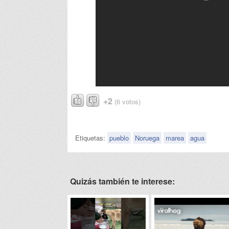
+2
(6 votos)
Etiquetas:
pueblo
Noruega
marea
agua
Quizás también te interese: