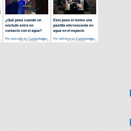
¿Qué pasa cuando un
Esto pasa si metes una
enchufe entra en
pastilla efervescente en
contacto con el agua?
agua en el espacio
Por
pescaito
en
Curiosidades
Por
detriana
en
Curiosidades
0
+8 (14 votos)
0
+6 (12 votos)
0