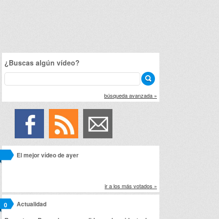
¿Buscas algún vídeo?
búsqueda avanzada »
El mejor vídeo de ayer
ir a los más votados »
Actualidad
0