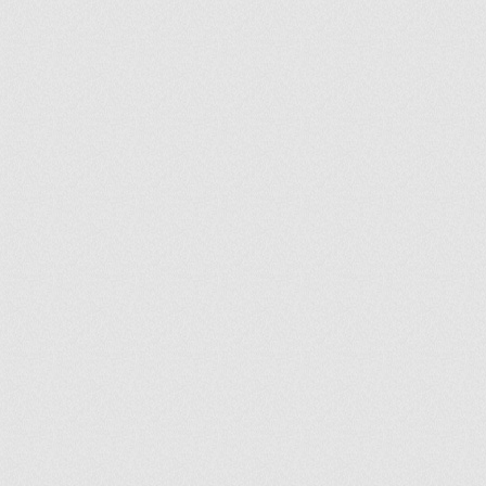
ir
artir
+
lr