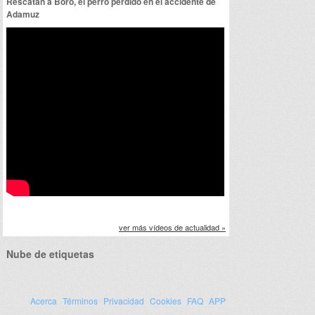
Rescatan a Boro, el perro perdido en el accidente de
Adamuz
ver más vídeos de actualidad »
Nube de etiquetas
Acerca
Términos
Privacidad
Cookies
FAQ
APP