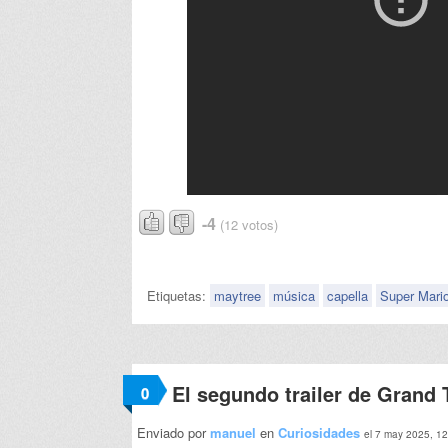
-4
(12 votos)
Etiquetas:
maytree
música
capella
Super Mari
El segundo trailer de Grand 
0
Enviado por
manuel
en
Curiosidades
el 7 may 2025, 1