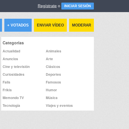
Regístrate
o
INICIAR SESIÓN
+ VOTADOS
ENVIAR VÍDEO
MODERAR
Categorías
Actualidad
Animales
Anuncios
Arte
Cine y televisión
Clásicos
Curiosidades
Deportes
Fails
Famosos
Frikis
Humor
Memondo TV
Música
Tecnología
Viajes y eventos