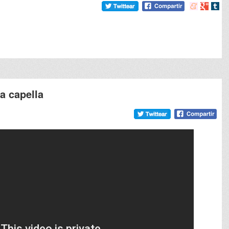
Compartir
Compart
Comp
en
en
en
meneame
Google
tumb
a capella