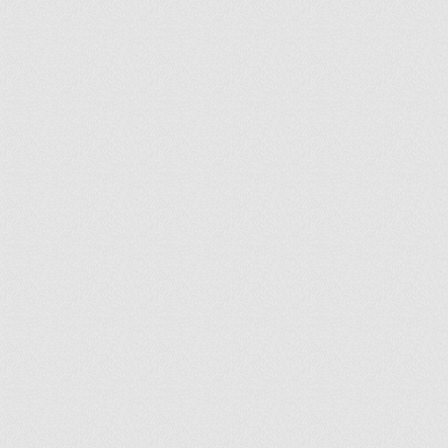
ir
artir
+
lr