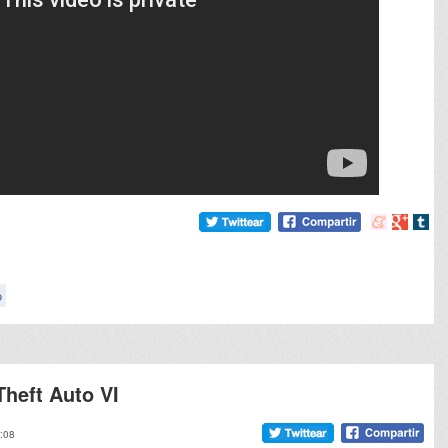
Compartir
Compart
Comp
en
en
en
meneame
Google
tumb
o
Theft Auto VI
2:08