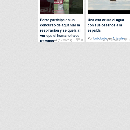
Perro participa en un
Una osa cruza el agua
concurso de aguantar la
con sus oseznos a la
respiración y se queja al
espalda
ver que el humano hace
Por
bobobobs
en
Animales
+4 (12 votos)
0
+3 (7 votos)
trampas
Por
Baba
en
Animales