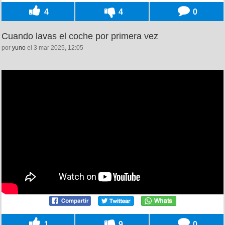
4
4
0
Cuando lavas el coche por primera vez
por
yuno
el 3 mar 2025, 12:05
1
9
0