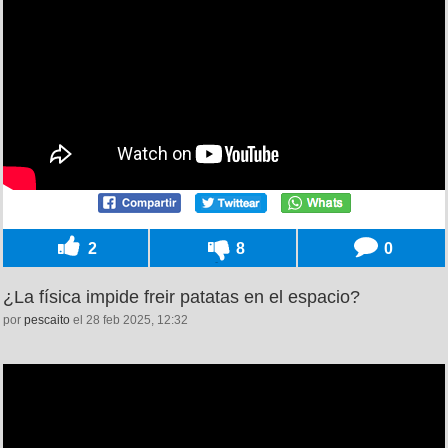
2
8
0
¿La física impide freir patatas en el espacio?
por
pescaito
el 28 feb 2025, 12:32