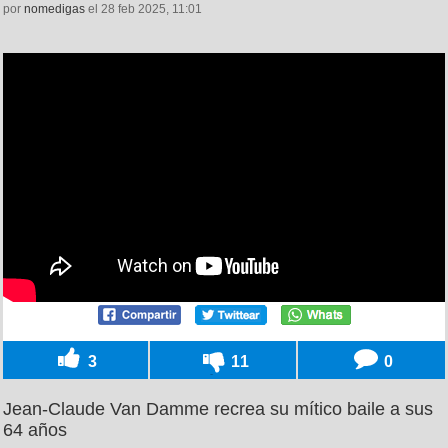
por
nomedigas
el 28 feb 2025, 11:01
3
11
0
Jean-Claude Van Damme recrea su mítico baile a sus
64 años