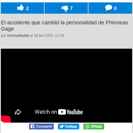
2
7
0
El accidente que cambió la personalidad de Phinneas
Gage
por
michaelbuble
el 28 feb 2025, 12:24