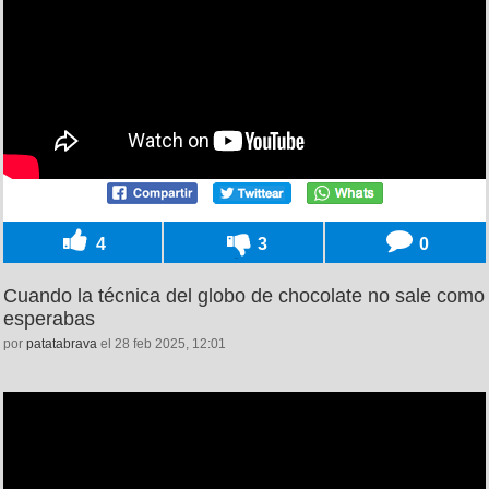
4
3
0
Cuando la técnica del globo de chocolate no sale como
esperabas
por
patatabrava
el 28 feb 2025, 12:01