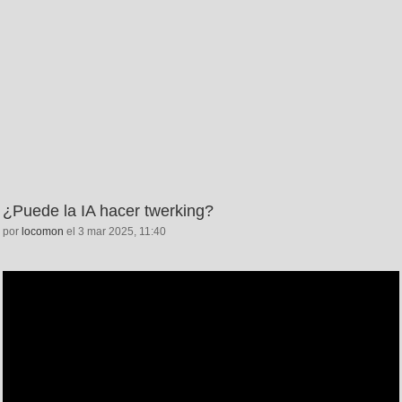
¿Puede la IA hacer twerking?
por
locomon
el 3 mar 2025, 11:40