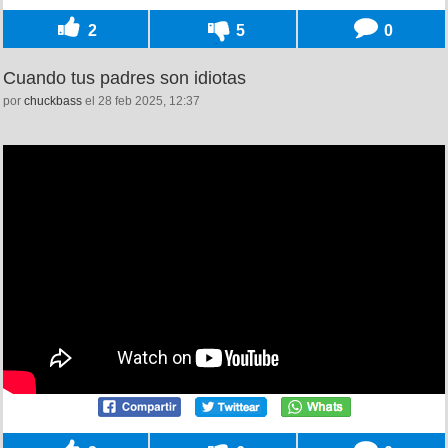
2
5
0
Cuando tus padres son idiotas
por
chuckbass
el 28 feb 2025, 12:37