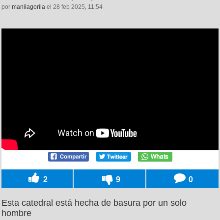
por
manilagorila
el 28 feb 2025, 11:54
2
9
0
Esta catedral está hecha de basura por un solo
hombre