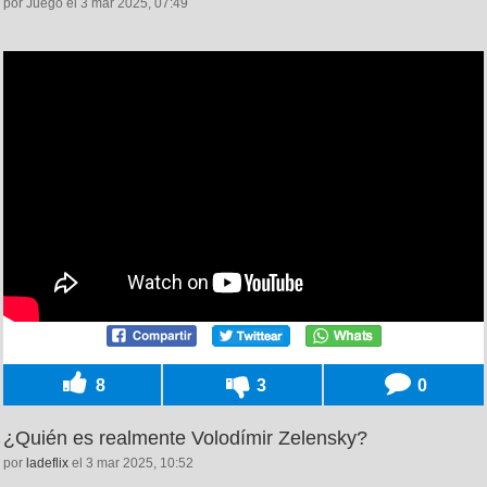
por Juego el 3 mar 2025, 07:49
8
3
0
¿Quién es realmente Volodímir Zelensky?
por
ladeflix
el 3 mar 2025, 10:52