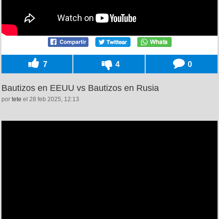
7
4
0
Bautizos en EEUU vs Bautizos en Rusia
por
tete
el 28 feb 2025, 12:13