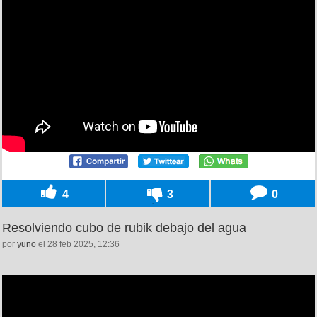
4
3
0
Resolviendo cubo de rubik debajo del agua
por
yuno
el 28 feb 2025, 12:36