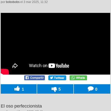
por
bobobobs
el 3 mar 2025, 11:32
1
5
0
El oso perfeccionista