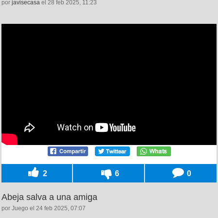
por
javisecasa
el 28 feb 2025, 11:23
2
6
0
Abeja salva a una amiga
por Juego el 24 feb 2025, 07:07