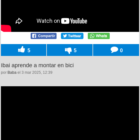
5
5
0
Ibai aprende a montar en bici
por
Baba
el 3 mar 2025, 12:39