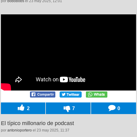
por
bobobobs
el 23 may 2025, 12:01
2
7
0
El típico millonario de podcast
por
antonioportero
el 23 may 2025, 11:37