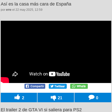
Así es la casa más cara de España
por
erre
el 22 may 2025, 12:59
2
21
0
El trailer 2 de GTA VI si saliera para PS2