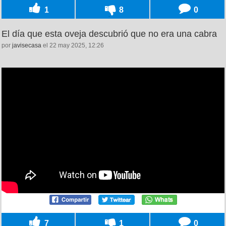
1
8
0
El día que esta oveja descubrió que no era una cabra
por
javisecasa
el 22 may 2025, 12:26
7
1
0