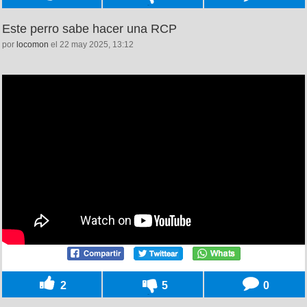
Este perro sabe hacer una RCP
por
locomon
el 22 may 2025, 13:12
2
5
0