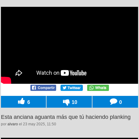
6
10
0
Esta anciana aguanta más que tú haciendo planking
por
alvaro
el 23 may 2025, 11:50