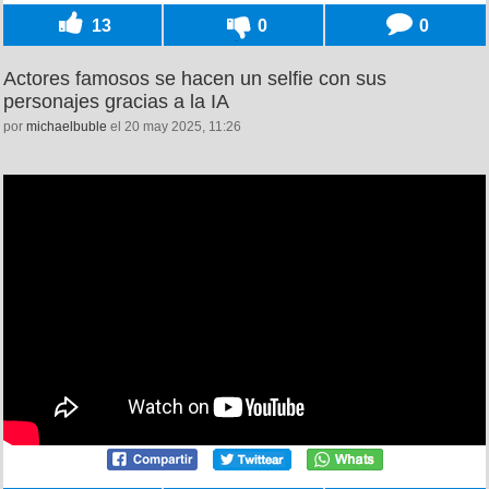
13
0
0
Actores famosos se hacen un selfie con sus
personajes gracias a la IA
por
michaelbuble
el 20 may 2025, 11:26