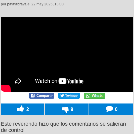
por
patatabrava
el 22 may 2025, 13:03
2
9
0
Este reverendo hizo que los comentarios se salieran
de control