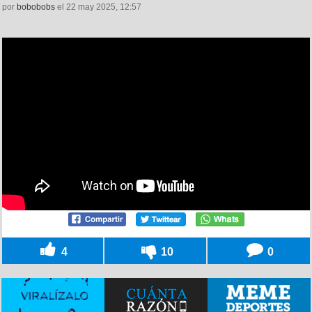
por
bobobobs
el 22 may 2025, 12:57
4
10
0