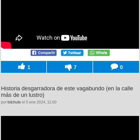
1
7
0
Historia desgarradora de este vagabundo (en la calle
más de un lustro)
por
bitchute
el 5 ene 2024, 11:00