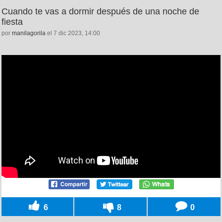
Cuando te vas a dormir después de una noche de
fiesta
por
manilagorila
el 7 dic 2023, 14:00
6
8
0