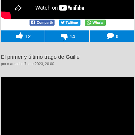
12
14
0
El primer y último trago de Guille
por
manuel
el 7 ene 2023, 20:00