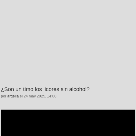
¿Son un timo los licores sin alcohol?
por
argelia
el 24 may 2025, 14:00