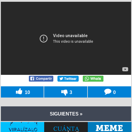
10
3
0
SIGUIENTES »