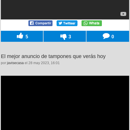
5
3
0
El mejor anuncio de tampones que verás hoy
por
javisecasa
el 28 may 2023, 16:01