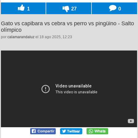
1
27
0
Gato vs capibara vs cebra vs perro vs pingüino - Salto
olímpico
por
calamarandaluz
el 18 ago 2025, 12:23