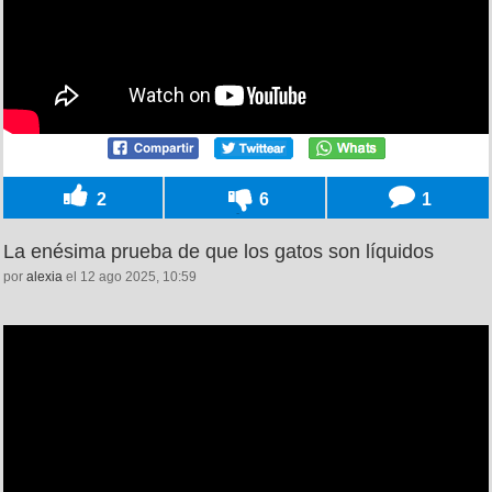
2
6
1
La enésima prueba de que los gatos son líquidos
por
alexia
el 12 ago 2025, 10:59