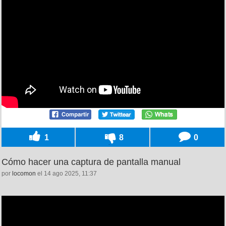
1
8
0
Cómo hacer una captura de pantalla manual
por
locomon
el 14 ago 2025, 11:37