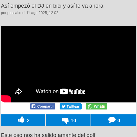
Así empezó el DJ en bici y así le va ahora
por
pescaito
el 11 ago 2025, 12:02
2
10
0
Este oso nos ha salido amante del golf