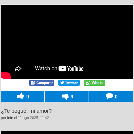
9
9
0
¿Te pegué, mi amor?
por
tete
el 11 ago 2025, 11:42