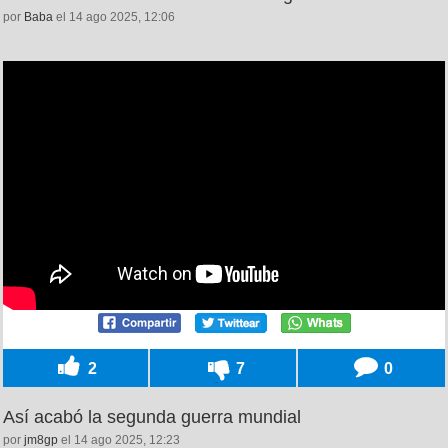
por
Baba
el 14 ago 2025, 12:06
2
7
0
Así acabó la segunda guerra mundial
por
jm8gp
el 14 ago 2025, 12:23