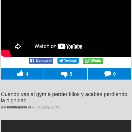
4
5
0
Cuando vas al gym a perder kilos y acabas perdiendo
la dignidad
por
manilagorila
el 6 jun 2025, 17:47