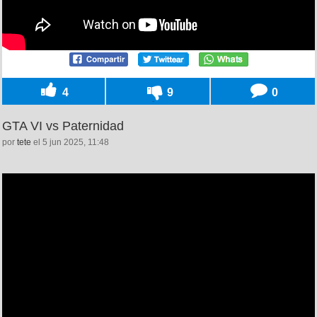
4
9
0
GTA VI vs Paternidad
por
tete
el 5 jun 2025, 11:48