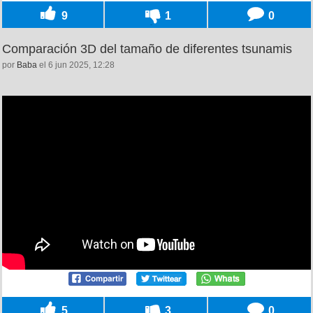
9
1
0
Comparación 3D del tamaño de diferentes tsunamis
por
Baba
el 6 jun 2025, 12:28
5
3
0