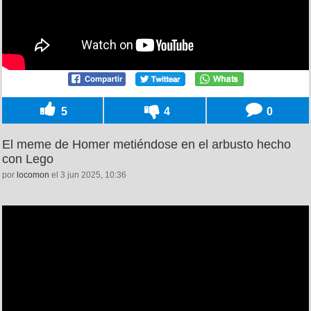
5
4
0
El meme de Homer metiéndose en el arbusto hecho
con Lego
por
locomon
el 3 jun 2025, 10:36