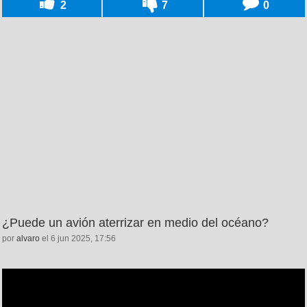
2
7
0
¿Puede un avión aterrizar en medio del océano?
por
alvaro
el 6 jun 2025, 17:56