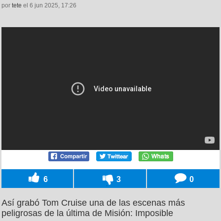
por
tete
el 6 jun 2025, 17:26
6
3
0
Así grabó Tom Cruise una de las escenas más
peligrosas de la última de Misión: Imposible