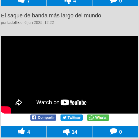
7
4
0
El saque de banda más largo del mundo
por
ladeflix
el 6 jun 2025, 12:22
4
14
0