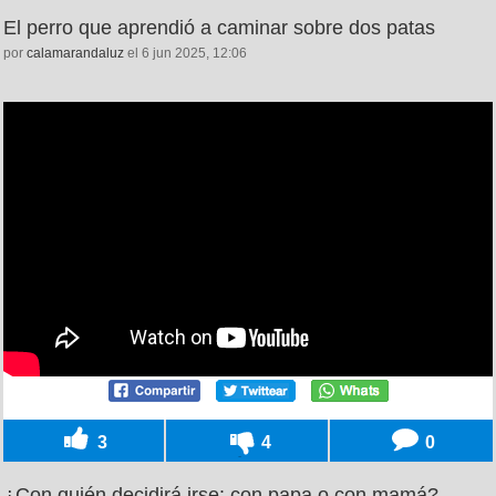
El perro que aprendió a caminar sobre dos patas
por
calamarandaluz
el 6 jun 2025, 12:06
3
4
0
¿Con quién decidirá irse: con papa o con mamá?