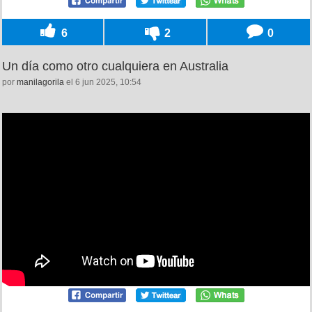
6
2
0
Un día como otro cualquiera en Australia
por
manilagorila
el 6 jun 2025, 10:54