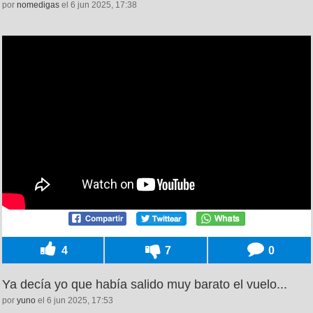
por
nomedigas
el 6 jun 2025, 17:38
4
7
0
Ya decía yo que había salido muy barato el vuelo...
por
yuno
el 6 jun 2025, 17:53