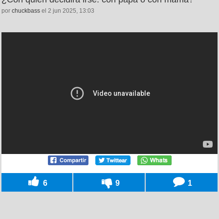
por
chuckbass
el 2 jun 2025, 13:03
6
9
1