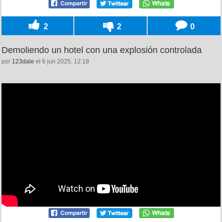
2
2
0
Demoliendo un hotel con una explosión controlada
por
123dale
el 6 jun 2025, 12:18