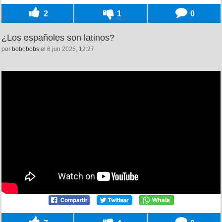
2
1
0
¿Los españoles son latinos?
por
bobobobs
el 6 jun 2025, 12:27