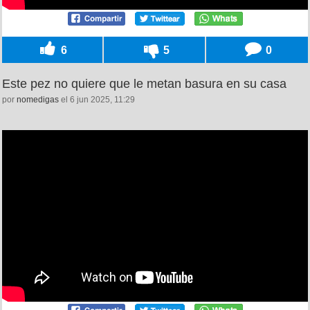
6
5
0
Este pez no quiere que le metan basura en su casa
por
nomedigas
el 6 jun 2025, 11:29