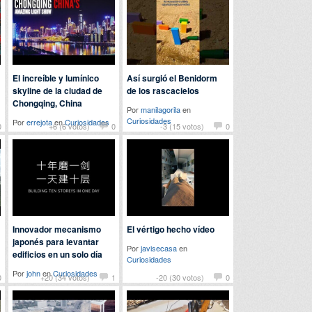
El increíble y lumínico
Así surgió el Benidorm
skyline de la ciudad de
de los rascacielos
Chongqing, China
Por
manilagorila
en
Curiosidades
Por
errejota
en
Curiosidades
0
+6 (6 votos)
0
-3 (15 votos)
0
Innovador mecanismo
El vértigo hecho vídeo
japonés para levantar
Por
javisecasa
en
edificios en un solo día
Curiosidades
Por
john
en
Curiosidades
0
+20 (34 votos)
1
-20 (30 votos)
0