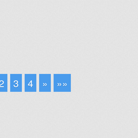
2
3
4
»
»»