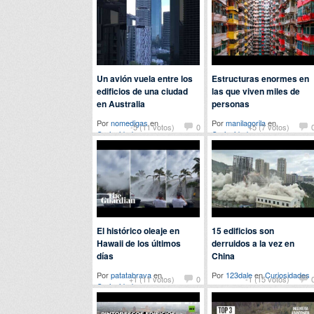
Un avión vuela entre los
Estructuras enormes en
edificios de una ciudad
las que viven miles de
en Australia
personas
Por
nomedigas
en
Por
manilagorila
en
-5 (11 votos)
0
+5 (7 votos)
Curiosidades
Curiosidades
El histórico oleaje en
15 edificios son
Hawaii de los últimos
derruidos a la vez en
días
China
Por
patatabrava
en
Por
123dale
en
Curiosidades
+1 (11 votos)
0
-1 (15 votos)
Curiosidades