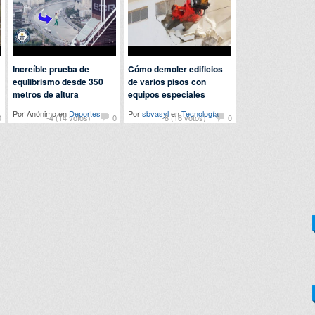
Increíble prueba de
Cómo demoler edificios
equlibrismo desde 350
de varios pisos con
metros de altura
equipos especiales
Por Anónimo en
Deportes
Por
sbvasyl
en
Tecnología
0
-4 (14 votos)
0
-8 (16 votos)
0