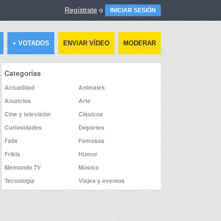
Regístrate
o
INICIAR SESIÓN
+ VOTADOS
ENVIAR VÍDEO
MODERAR
Categorías
Actualidad
Animales
Anuncios
Arte
Cine y televisión
Clásicos
Curiosidades
Deportes
Fails
Famosos
Frikis
Humor
Memondo TV
Música
Tecnología
Viajes y eventos