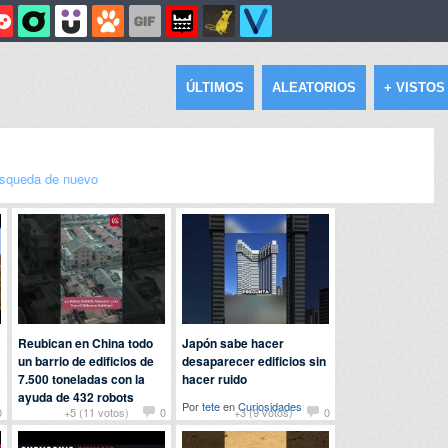
ÚLTIMOS
ALEATORIOS
+ VISTOS
squeda de nuevo
Reubican en China todo
Japón sabe hacer
un barrio de edificios de
desaparecer edificios sin
7.500 toneladas con la
hacer ruido
ayuda de 432 robots
Por
tete
en
Curiosidades
0
+5 (11 votos)
0
+3 (9 votos)
0
Por
nomedigas
en
Curiosidades