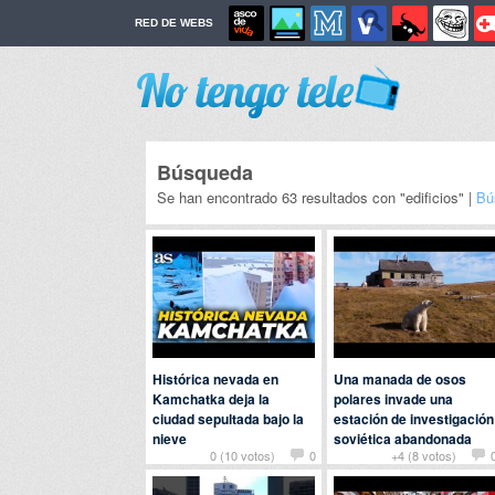
RED DE WEBS
Búsqueda
Se han encontrado 63 resultados con "edificios" |
Bú
Histórica nevada en
Una manada de osos
Kamchatka deja la
polares invade una
ciudad sepultada bajo la
estación de investigación
nieve
soviética abandonada
0 (10 votos)
0
+4 (8 votos)
Por
bobobobs
en
Actualidad
Por
Baba
en
Animales