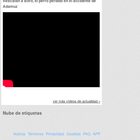
Rescatan a Boro, el perro perdido en el accidente de
Adamuz
ver más vídeos de actualidad »
Nube de etiquetas
Acerca
Términos
Privacidad
Cookies
FAQ
APP