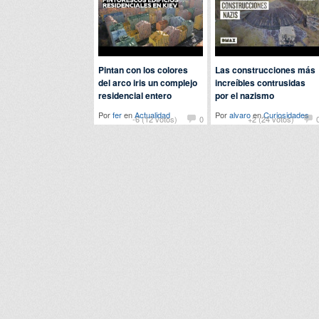
Pintan con los colores
Las construcciones más
del arco iris un complejo
increíbles contrusidas
residencial entero
por el nazismo
Por
fer
en
Actualidad
Por
alvaro
en
Curiosidades
-6 (12 votos)
0
+2 (24 votos)