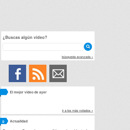
¿Buscas algún vídeo?
búsqueda avanzada »
El mejor vídeo de ayer
ir a los más votados »
Actualidad
0