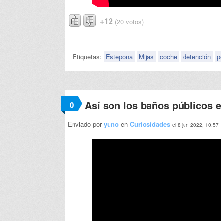
+12
(20 votos)
Etiquetas:
Estepona
Mijas
coche
detención
p
Así son los baños públicos 
0
Enviado por
yuno
en
Curiosidades
el 8 jun 2022, 10:57