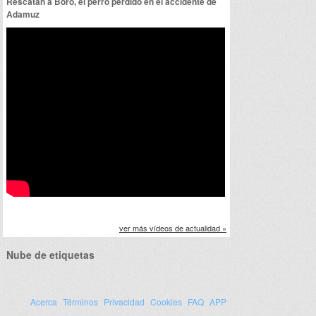
Rescatan a Boro, el perro perdido en el accidente de
Adamuz
ver más vídeos de actualidad »
Nube de etiquetas
Acerca
Términos
Privacidad
Cookies
FAQ
APP