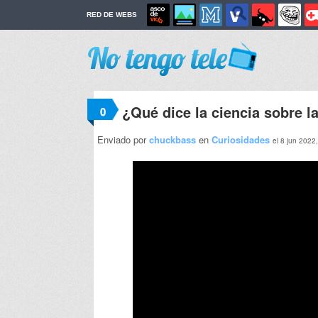
RED DE WEBS
¿Qué dice la ciencia sobre l
0
Enviado por
chuckbass
en
Curiosidades
el 8 jun 2022