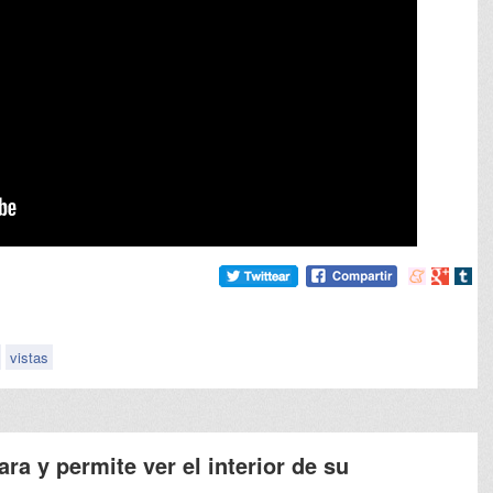
Compartir
Compart
Comp
en
en
en
meneame
Google
tumb
vistas
a y permite ver el interior de su