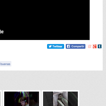
Compartir
Compart
Comp
en
en
en
meneame
Google
tumb
buenas