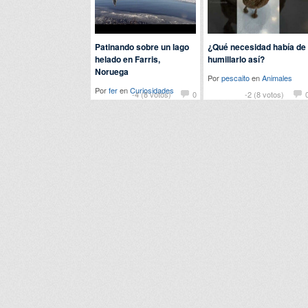
Patinando sobre un lago
¿Qué necesidad había de
helado en Farris,
humillarlo así?
Noruega
Por
pescaito
en
Animales
Por
fer
en
Curiosidades
-4 (8 votos)
0
-2 (8 votos)