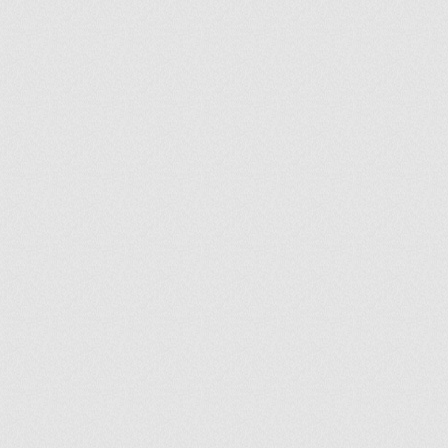
ir
artir
+
lr