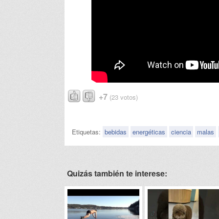
+7
(23 votos)
Etiquetas:
bebidas
energéticas
ciencia
malas
Quizás también te interese: