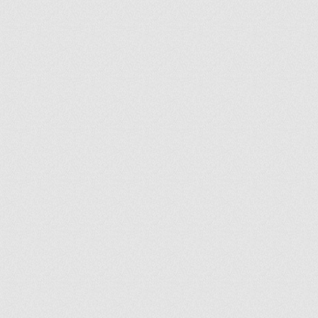
ir
artir
+
lr