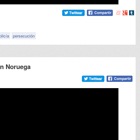
Compartir
Compart
Comp
en
en
en
meneame
Google
tumb
olicía
persecución
en Noruega