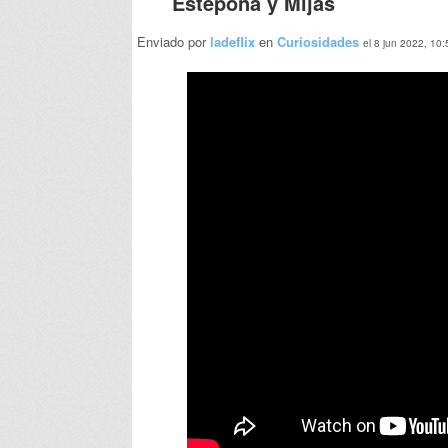
Estepona y Mijas
Enviado por
ladeflix
en
Curiosidades
el 8 jun 2022, 10: