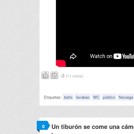
-3
(11 votos)
Etiquetas:
baño
lavabao
WC
público
Noruega
Un tiburón se come una cámar
0