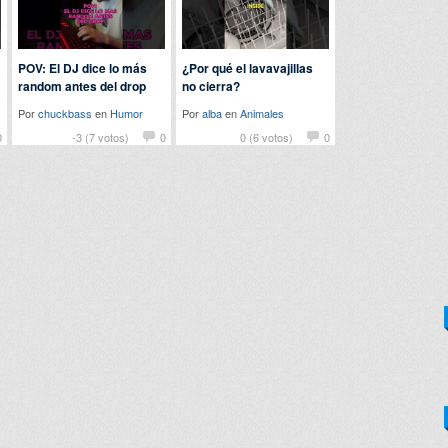
POV: El DJ dice lo más
¿Por qué el lavavajillas
random antes del drop
no cierra?
Por
chuckbass
en
Humor
Por
alba
en
Animales
0
-3 (7 votos)
0
0 (6 votos)
0