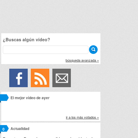
¿Buscas algún vídeo?
búsqueda avanzada »
El mejor vídeo de ayer
ir a los más votados »
Actualidad
0