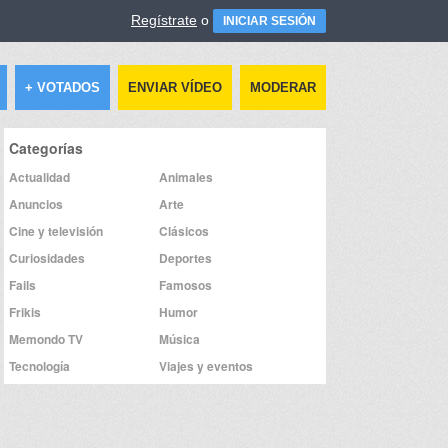
Regístrate
o
INICIAR SESIÓN
+ VOTADOS
ENVIAR VÍDEO
MODERAR
Categorías
Actualidad
Animales
Anuncios
Arte
Cine y televisión
Clásicos
Curiosidades
Deportes
Fails
Famosos
Frikis
Humor
Memondo TV
Música
Tecnología
Viajes y eventos