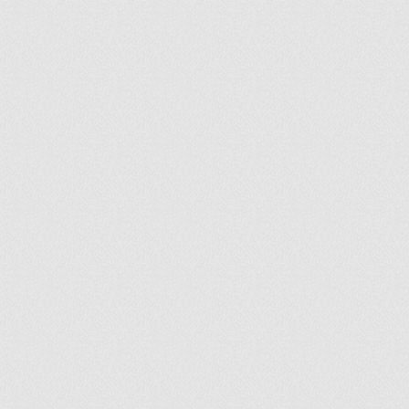
ir
artir
+
lr