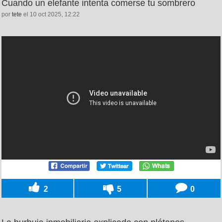
Cuando un elefante intenta comerse tu sombrero
por
tete
el 10 oct 2025, 12:22
2
5
0