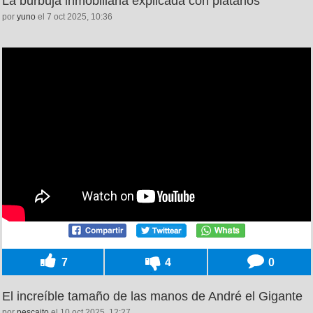
La burbuja inmobiliaria explicada con plátanos
por
yuno
el 7 oct 2025, 10:36
7
4
0
El increíble tamaño de las manos de André el Gigante
por
pescaito
el 10 oct 2025, 12:27