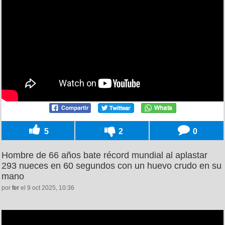
5
2
0
Hombre de 66 años bate récord mundial al aplastar
293 nueces en 60 segundos con un huevo crudo en su
mano
por
fer
el 9 oct 2025, 10:36