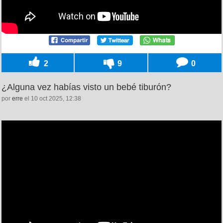
2
9
0
¿Alguna vez habías visto un bebé tiburón?
por
erre
el 10 oct 2025, 12:38