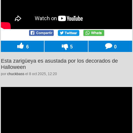
6
5
0
Esta zarigüeya es asustada por los decorados de
Halloween
por
chuckbass
el 8 oct 2025, 12:20