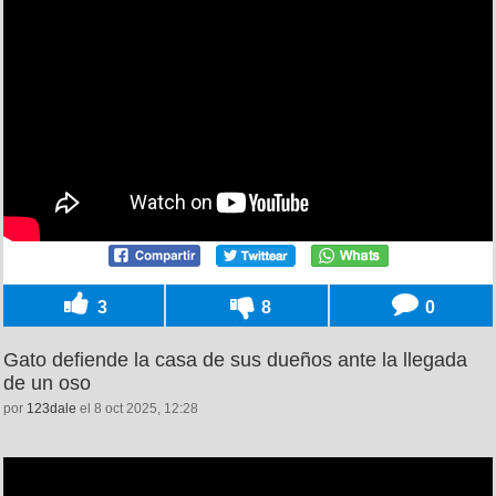
3
8
0
Gato defiende la casa de sus dueños ante la llegada
de un oso
por
123dale
el 8 oct 2025, 12:28