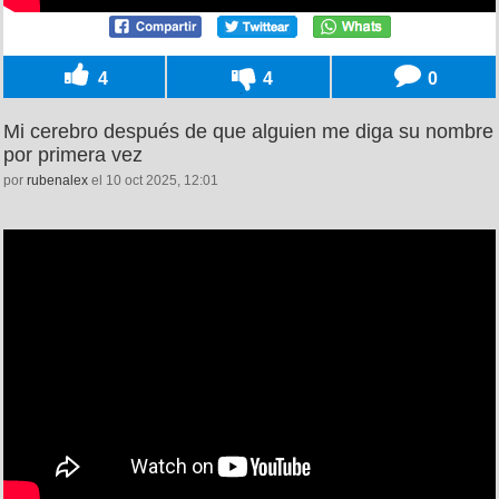
4
4
0
Mi cerebro después de que alguien me diga su nombre
por primera vez
por
rubenalex
el 10 oct 2025, 12:01