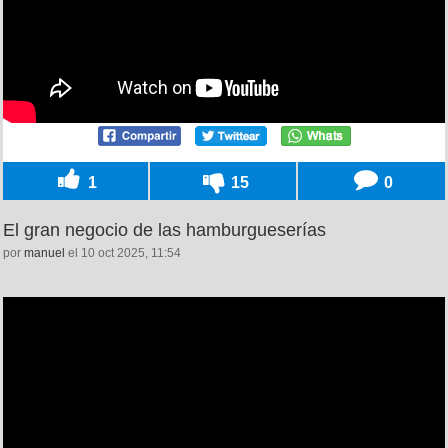
1
15
0
El gran negocio de las hamburgueserías
por
manuel
el 10 oct 2025, 11:54