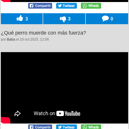
3
3
0
¿Qué perro muerde con más fuerza?
por
Baba
el 10 oct 2025, 12:06