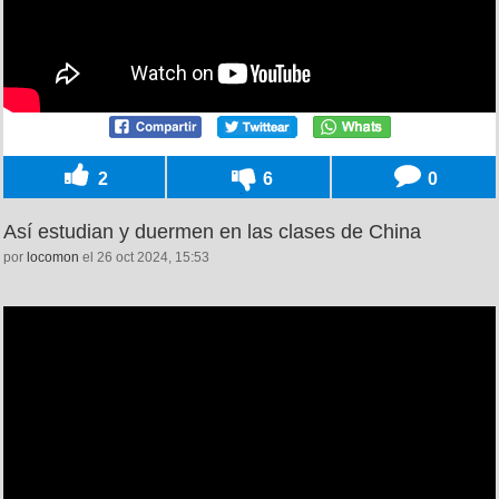
2
6
0
Así estudian y duermen en las clases de China
por
locomon
el 26 oct 2024, 15:53