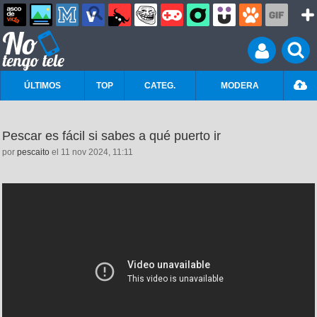
ÚLTIMOS
TOP
CATEG.
MODERA
Pescar es fácil si sabes a qué puerto ir
por
pescaito
el 11 nov 2024, 11:11