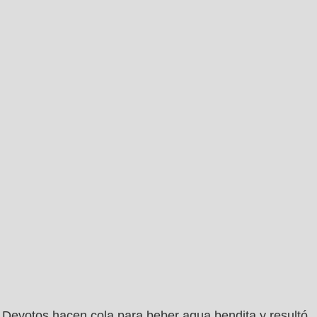
Devotos hacen cola para beber agua bendita y resultó