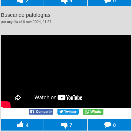
2
9
0
Buscando patologías
por
argelia
el 8 nov 2024, 11:57
4
7
0