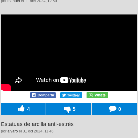
por
manuel
el 11 nov 2024, 12:50
4
5
0
Estatuas de arcilla anti-estrés
por
alvaro
el 31 oct 2024, 11:46