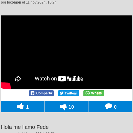
por
locomon
el 11 nov 2024, 10:24
1
10
0
Hola me llamo Fede