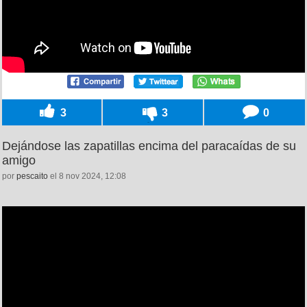
3
3
0
Dejándose las zapatillas encima del paracaídas de su
amigo
por
pescaito
el 8 nov 2024, 12:08