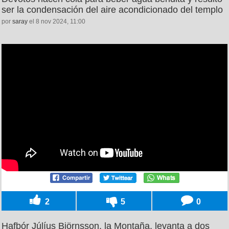
ser la condensación del aire acondicionado del templo
por
saray
el 8 nov 2024, 11:00
2
5
0
Hafþór Júlíus Björnsson, la Montaña, levanta a dos