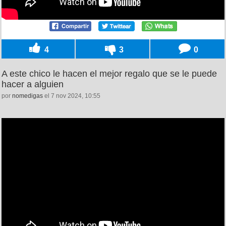
4
3
0
A este chico le hacen el mejor regalo que se le puede
hacer a alguien
por
nomedigas
el 7 nov 2024, 10:55