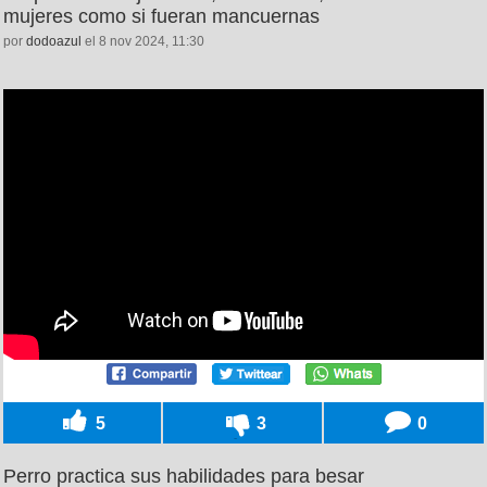
mujeres como si fueran mancuernas
por
dodoazul
el 8 nov 2024, 11:30
5
3
0
Perro practica sus habilidades para besar