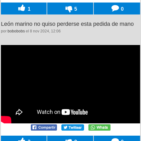
1
5
0
León marino no quiso perderse esta pedida de mano
por
bobobobs
el 8 nov 2024, 12:06