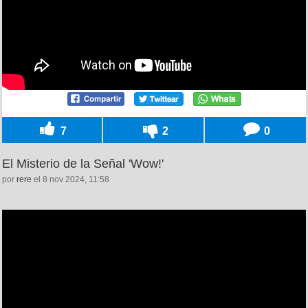
7
2
0
El Misterio de la Señal 'Wow!'
por
rere
el 8 nov 2024, 11:58