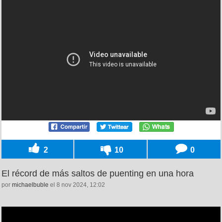
2
10
0
El récord de más saltos de puenting en una hora
por
michaelbuble
el 8 nov 2024, 12:02